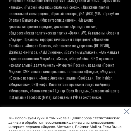
«Национал-большевистская партия», «Свидетели Иеговы», «Армия воли
народа», «Русский общенациональный союз», «Движение против
нелегальной иммиграции», «Правый сектор», УНА-УНСО, УПА, «Тризуб им.
Степана Бандеры», «Мизантропик дивижн», «Меджлис
крымскотатарского народа», движение «Артподготовка»,
общероссийская политическая партия «Воля», АУЕ, батальоны «Азов» и
«Айдар». Признаны террористическими и запрещены: «Движение
Талибан», «Имарат Кавказ», «Исламское государство» (ИГ, ИГИЛ),
Джебхад-ан-Нусра, «АУМ Синрике», «Братья-мусульмане», «Аль-Каида в
странах исламского Магриба», «Сеть», «Колумбайн». В РФ признана
нежелательной деятельность «Открытой России», издания «Проект
Медиа». СМИ-иноагентами признаны: телеканал «Дождь», «Медуза»,
«Важные истории», «Голос Америки», радио «Свобода», The Insider,
«Медиазона», ОВД-инфо. Иноагентами признаны общество/центр
«Мемориал», «Аналитический Центр Юрия Левады», Сахаровский центр.
Instagram и Facebook (Metа) запрещены в РФ за экстремизм.
© ИНФОРМАЦИОННОЕ АГЕНТСТВО ЕЛЬ
Мы используем куки, в том числе в целях сбора статистических
данных и обработки персональных данных с использованием
интернет-сервиса «Яндекс. Метрика», Рейтинг Mail.ru. Если Вы не
Политика обработки персональных данных