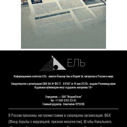
ЕЛЬ
Информационное агентство ЕЛЬ - новости Йошкар-Олы и Марий Эл, интересное в России и мире.
Свидетельство о регистрации СМИ ИА № ФС 77 - 89507 от 14 мая 2025г., выдано Роскомнадзором.
Отдельные публикации могут содержать материалы 18+
Учредитель — ООО "МедиаПоток"
Тел.: +7 960 099-53-81.
Главный редактор - Константин ТЕРЕХОВ.
В России признаны экстремистскими и запрещены организации: ФБК
(Фонд борьбы с коррупцией, признан иноагентом), Штабы Навального,