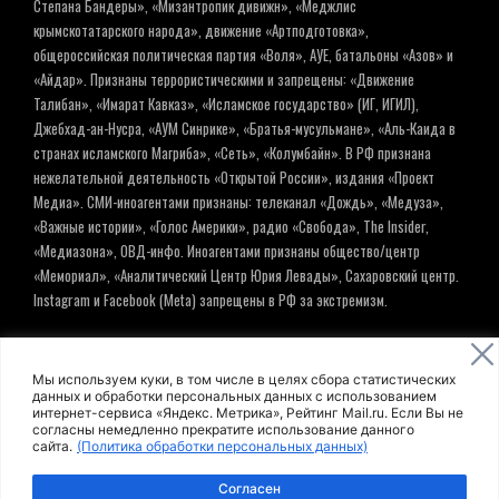
Степана Бандеры», «Мизантропик дивижн», «Меджлис
крымскотатарского народа», движение «Артподготовка»,
общероссийская политическая партия «Воля», АУЕ, батальоны «Азов» и
«Айдар». Признаны террористическими и запрещены: «Движение
Талибан», «Имарат Кавказ», «Исламское государство» (ИГ, ИГИЛ),
Джебхад-ан-Нусра, «АУМ Синрике», «Братья-мусульмане», «Аль-Каида в
странах исламского Магриба», «Сеть», «Колумбайн». В РФ признана
нежелательной деятельность «Открытой России», издания «Проект
Медиа». СМИ-иноагентами признаны: телеканал «Дождь», «Медуза»,
«Важные истории», «Голос Америки», радио «Свобода», The Insider,
«Медиазона», ОВД-инфо. Иноагентами признаны общество/центр
«Мемориал», «Аналитический Центр Юрия Левады», Сахаровский центр.
Instagram и Facebook (Metа) запрещены в РФ за экстремизм.
© ИНФОРМАЦИОННОЕ АГЕНТСТВО ЕЛЬ
Мы используем куки, в том числе в целях сбора статистических
данных и обработки персональных данных с использованием
интернет-сервиса «Яндекс. Метрика», Рейтинг Mail.ru. Если Вы не
Политика обработки персональных данных
согласны немедленно прекратите использование данного
сайта.
(Политика обработки персональных данных)
Пользовательское соглашение
Согласен