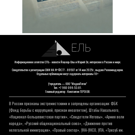
ЕЛЬ
Информационное агентство ЕЛЬ - новости Йошкар-Олы и Марий Эл, интересное в России и мире.
Свидетельство о регистрации СМИ ИА № ФС 77 - 89507 от 14 мая 2025г., выдано Роскомнадзором.
Отдельные публикации могут содержать материалы 18+
Учредитель — ООО "МедиаПоток"
Тел.: +7 960 099-53-81.
Главный редактор - Константин ТЕРЕХОВ.
В России признаны экстремистскими и запрещены организации: ФБК
(Фонд борьбы с коррупцией, признан иноагентом), Штабы Навального,
«Национал-большевистская партия», «Свидетели Иеговы», «Армия воли
народа», «Русский общенациональный союз», «Движение против
нелегальной иммиграции», «Правый сектор», УНА-УНСО, УПА, «Тризуб им.