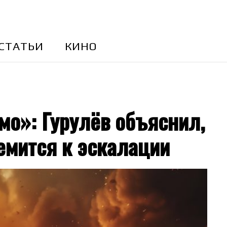
CТАТЬИ
КИНО
мо»: Гурулёв объяснил,
емится к эскалации