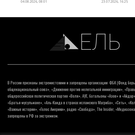
04.08.2026, 08:01
23.07.2026, 16:25
ЕЛЬ
В России признаны экстремистскими и запрещены организации: ФБК (Фонд борь
общенациональный союз», «Движение против нелегальной иммиграции», «Правый
общероссийская политическая партия «Воля», АУЕ, батальоны «Азов» и «Айдар»
«Братья-мусульмане», «Аль-Каида в странах исламского Магриба», «Сеть», «К
«Важные истории», «Голос Америки», радио «Свобода», The Insider, «Медиазон
запрещены в РФ за экстремизм.