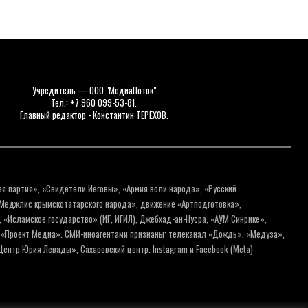
Учредитель — ООО "МедиаПоток"
Тел.: +7 960 099-53-81.
Главный редактор - Константин ТЕРЕХОВ.
ая партия», «Свидетели Иеговы», «Армия воли народа», «Русский
«Меджлис крымскотатарского народа», движение «Артподготовка»,
 «Исламское государство» (ИГ, ИГИЛ), Джебхад-ан-Нусра, «АУМ Синрике»,
я «Проект Медиа». СМИ-иноагентами признаны: телеканал «Дождь», «Медуза»,
ентр Юрия Левады», Сахаровский центр. Instagram и Facebook (Metа)