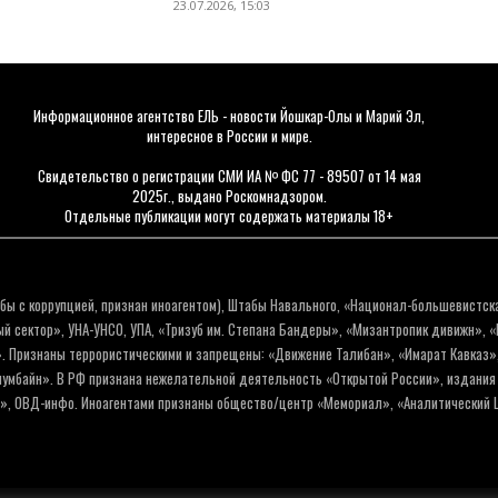
23.07.2026, 15:03
Информационное агентство ЕЛЬ - новости Йошкар-Олы и Марий Эл,
интересное в России и мире.
Свидетельство о регистрации СМИ ИА № ФС 77 - 89507 от 14 мая
2025г., выдано Роскомнадзором.
Отдельные публикации могут содержать материалы 18+
бы с коррупцией, признан иноагентом), Штабы Навального, «Национал-большевистск
 сектор», УНА-УНСО, УПА, «Тризуб им. Степана Бандеры», «Мизантропик дивижн», 
. Признаны террористическими и запрещены: «Движение Талибан», «Имарат Кавказ»,
олумбайн». В РФ признана нежелательной деятельность «Открытой России», издани
а», ОВД-инфо. Иноагентами признаны общество/центр «Мемориал», «Аналитический Ц