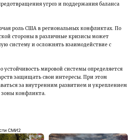
 предотвращения угроз и поддержания баланса
ючая роль США в региональных конфликтах. По
нской стороны в различные кризисы может
ную систему и осложнять взаимодействие с
что устойчивость мировой системы определяется
арств защищать свои интересы. При этом
аваться за внутренним развитием и укреплением
м зоны конфликта.
сти СМИ2