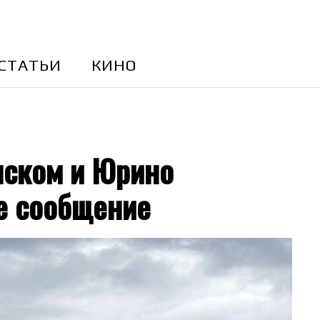
CТАТЬИ
КИНО
ском и Юрино
е сообщение