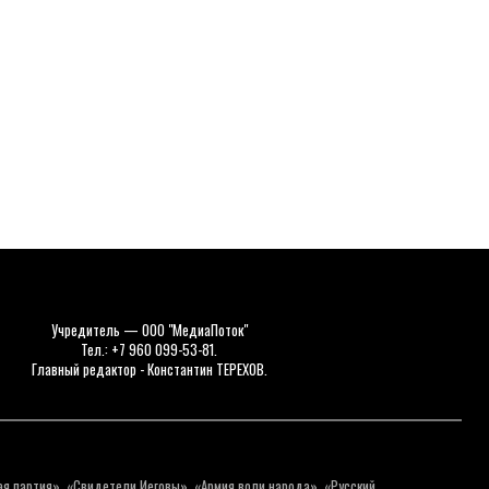
Учредитель — ООО "МедиаПоток"
Тел.: +7 960 099-53-81.
Главный редактор - Константин ТЕРЕХОВ.
ая партия», «Свидетели Иеговы», «Армия воли народа», «Русский