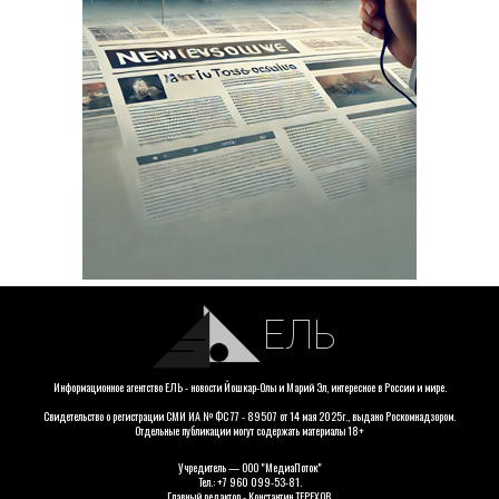
ЕЛЬ
Информационное агентство ЕЛЬ - новости Йошкар-Олы и Марий Эл, интересное в России и мире.
Свидетельство о регистрации СМИ ИА № ФС 77 - 89507 от 14 мая 2025г., выдано Роскомнадзором.
Отдельные публикации могут содержать материалы 18+
Учредитель — ООО "МедиаПоток"
Тел.: +7 960 099-53-81.
Главный редактор - Константин ТЕРЕХОВ.