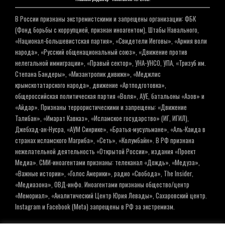
В России признаны экстремистскими и запрещены организации: ФБК
(Фонд борьбы с коррупцией, признан иноагентом), Штабы Навального,
«Национал-большевистская партия», «Свидетели Иеговы», «Армия воли
народа», «Русский общенациональный союз», «Движение против
нелегальной иммиграции», «Правый сектор», УНА-УНСО, УПА, «Тризуб им.
Степана Бандеры», «Мизантропик дивижн», «Меджлис
крымскотатарского народа», движение «Артподготовка»,
общероссийская политическая партия «Воля», АУЕ, батальоны «Азов» и
«Айдар». Признаны террористическими и запрещены: «Движение
Талибан», «Имарат Кавказ», «Исламское государство» (ИГ, ИГИЛ),
Джебхад-ан-Нусра, «АУМ Синрике», «Братья-мусульмане», «Аль-Каида в
странах исламского Магриба», «Сеть», «Колумбайн». В РФ признана
нежелательной деятельность «Открытой России», издания «Проект
Медиа». СМИ-иноагентами признаны: телеканал «Дождь», «Медуза»,
«Важные истории», «Голос Америки», радио «Свобода», The Insider,
«Медиазона», ОВД-инфо. Иноагентами признаны общество/центр
«Мемориал», «Аналитический Центр Юрия Левады», Сахаровский центр.
Instagram и Facebook (Metа) запрещены в РФ за экстремизм.