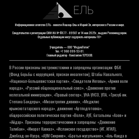
ЕЛЬ
Информационное агентство ЕЛЬ - новости Йошкар-Олы и Марий Эл, интересное в России и мире.
Свидетельство о регистрации СМИ ИА № ФС 77 - 89507 от 14 мая 2025г., выдано Роскомнадзором.
Отдельные публикации могут содержать материалы 18+
Учредитель — ООО "МедиаПоток"
Тел.: +7 960 099-53-81.
Главный редактор - Константин ТЕРЕХОВ.
В России признаны экстремистскими и запрещены организации: ФБК
(Фонд борьбы с коррупцией, признан иноагентом), Штабы Навального,
«Национал-большевистская партия», «Свидетели Иеговы», «Армия воли
народа», «Русский общенациональный союз», «Движение против
нелегальной иммиграции», «Правый сектор», УНА-УНСО, УПА, «Тризуб им.
Степана Бандеры», «Мизантропик дивижн», «Меджлис
крымскотатарского народа», движение «Артподготовка»,
общероссийская политическая партия «Воля», АУЕ, батальоны «Азов» и
«Айдар». Признаны террористическими и запрещены: «Движение
Талибан», «Имарат Кавказ», «Исламское государство» (ИГ, ИГИЛ),
Джебхад-ан-Нусра, «АУМ Синрике», «Братья-мусульмане», «Аль-Каида в