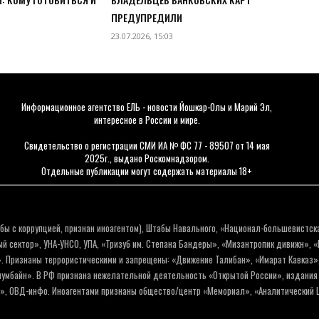
ПРЕДУПРЕДИЛИ
23.07.2026, 15:03
Информационное агентство ЕЛЬ - новости Йошкар-Олы и Марий Эл,
интересное в России и мире.
Свидетельство о регистрации СМИ ИА № ФС 77 - 89507 от 14 мая
2025г., выдано Роскомнадзором.
Отдельные публикации могут содержать материалы 18+
бы с коррупцией, признан иноагентом), Штабы Навального, «Национал-большевистск
 сектор», УНА-УНСО, УПА, «Тризуб им. Степана Бандеры», «Мизантропик дивижн», 
. Признаны террористическими и запрещены: «Движение Талибан», «Имарат Кавказ»,
олумбайн». В РФ признана нежелательной деятельность «Открытой России», издани
а», ОВД-инфо. Иноагентами признаны общество/центр «Мемориал», «Аналитический Ц