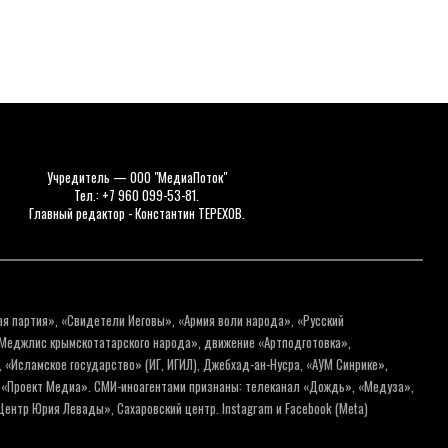
Учредитель — ООО "МедиаПоток"
Тел.: +7 960 099-53-81.
Главный редактор - Константин ТЕРЕХОВ.
ая партия», «Свидетели Иеговы», «Армия воли народа», «Русский
«Меджлис крымскотатарского народа», движение «Артподготовка»,
 «Исламское государство» (ИГ, ИГИЛ), Джебхад-ан-Нусра, «АУМ Синрике»,
я «Проект Медиа». СМИ-иноагентами признаны: телеканал «Дождь», «Медуза»,
ентр Юрия Левады», Сахаровский центр. Instagram и Facebook (Metа)