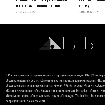
И TELEGRAM ПРИНЯЛИ РЕШЕНИЕ
К ЧЕМУ
04.08.2026, 08:01
23.07.2026, 16:25
ЕЛЬ
В России признаны экстремистскими и запрещены организации: ФБК (Фонд борь
общенациональный союз», «Движение против нелегальной иммиграции», «Правый
общероссийская политическая партия «Воля», АУЕ, батальоны «Азов» и «Айдар»
«Братья-мусульмане», «Аль-Каида в странах исламского Магриба», «Сеть», «К
«Важные истории», «Голос Америки», радио «Свобода», The Insider, «Медиазон
запрещены в РФ за экстремизм.