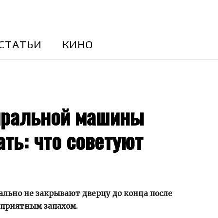
CТАТЬИ
КИНО
иральной машины
ть: что советуют
льно не закрывают дверцу до конца после
еприятным запахом.