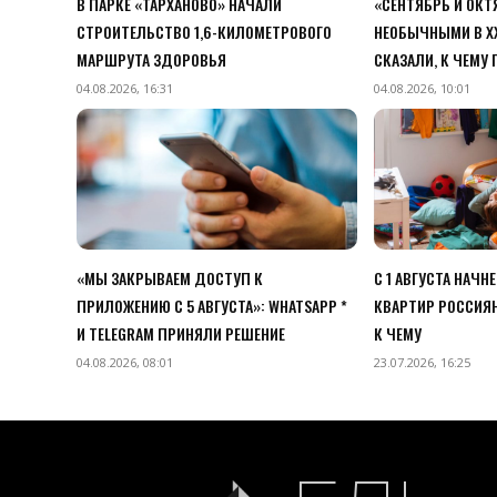
В ПАРКЕ «ТАРХАНОВО» НАЧАЛИ
«СЕНТЯБРЬ И ОК
СТРОИТЕЛЬСТВО 1,6-КИЛОМЕТРОВОГО
НЕОБЫЧНЫМИ В XX
МАРШРУТА ЗДОРОВЬЯ
СКАЗАЛИ, К ЧЕМУ
04.08.2026, 16:31
04.08.2026, 10:01
«МЫ ЗАКРЫВАЕМ ДОСТУП К
С 1 АВГУСТА НАЧН
ПРИЛОЖЕНИЮ C 5 АВГУСТА»: WHATSAPP *
КВАРТИР РОССИЯН
И TELEGRAM ПРИНЯЛИ РЕШЕНИЕ
К ЧЕМУ
04.08.2026, 08:01
23.07.2026, 16:25