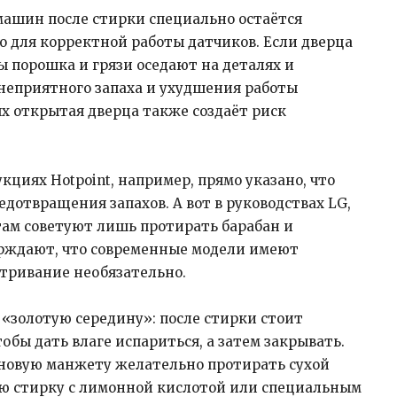
машин после стирки специально остаётся
о для корректной работы датчиков. Если дверца
цы порошка и грязи оседают на деталях и
 неприятного запаха и ухудшения работы
 открытая дверца также создаёт риск
циях Hotpoint, например, прямо указано, что
дотвращения запахов. А вот в руководствах LG,
там советуют лишь протирать барабан и
ерждают, что современные модели имеют
тривание необязательно.
золотую середину»: после стирки стоит
обы дать влаге испариться, а затем закрывать.
иновую манжету желательно протирать сухой
тую стирку с лимонной кислотой или специальным