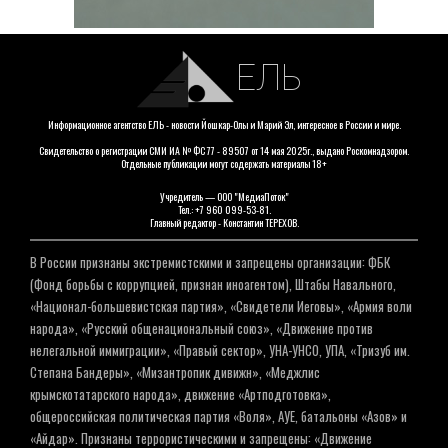
ЕЛЬ
Информационное агентство ЕЛЬ - новости Йошкар-Олы и Марий Эл, интересное в России и мире.
Свидетельство о регистрации СМИ ИА № ФС 77 - 89507 от 14 мая 2025г., выдано Роскомнадзором.
Отдельные публикации могут содержать материалы 18+
Учредитель — ООО "МедиаПоток"
Тел.: +7 960 099-53-81.
Главный редактор - Константин ТЕРЕХОВ.
В России признаны экстремистскими и запрещены организации: ФБК
(Фонд борьбы с коррупцией, признан иноагентом), Штабы Навального,
«Национал-большевистская партия», «Свидетели Иеговы», «Армия воли
народа», «Русский общенациональный союз», «Движение против
нелегальной иммиграции», «Правый сектор», УНА-УНСО, УПА, «Тризуб им.
Степана Бандеры», «Мизантропик дивижн», «Меджлис
крымскотатарского народа», движение «Артподготовка»,
общероссийская политическая партия «Воля», АУЕ, батальоны «Азов» и
«Айдар». Признаны террористическими и запрещены: «Движение