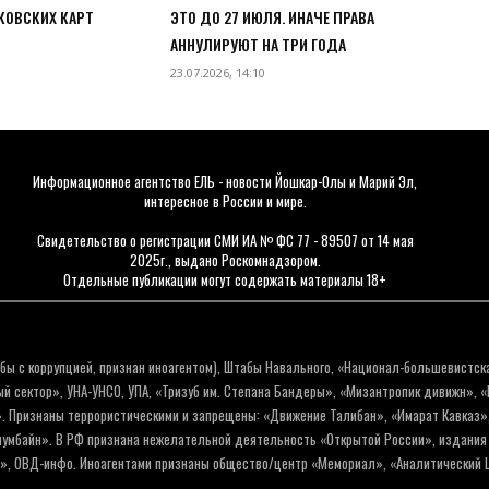
КОВСКИХ КАРТ
ЭТО ДО 27 ИЮЛЯ. ИНАЧЕ ПРАВА
АННУЛИРУЮТ НА ТРИ ГОДА
23.07.2026, 14:10
Информационное агентство ЕЛЬ - новости Йошкар-Олы и Марий Эл,
интересное в России и мире.
Свидетельство о регистрации СМИ ИА № ФС 77 - 89507 от 14 мая
2025г., выдано Роскомнадзором.
Отдельные публикации могут содержать материалы 18+
бы с коррупцией, признан иноагентом), Штабы Навального, «Национал-большевистск
 сектор», УНА-УНСО, УПА, «Тризуб им. Степана Бандеры», «Мизантропик дивижн», 
. Признаны террористическими и запрещены: «Движение Талибан», «Имарат Кавказ»,
олумбайн». В РФ признана нежелательной деятельность «Открытой России», издани
а», ОВД-инфо. Иноагентами признаны общество/центр «Мемориал», «Аналитический Ц