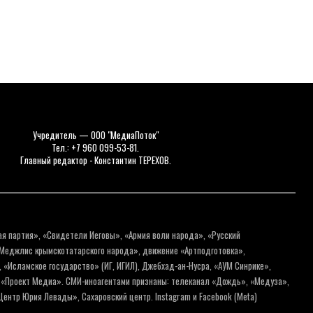
Учредитель — ООО "МедиаПоток"
Тел.: +7 960 099-53-81.
Главный редактор - Константин ТЕРЕХОВ.
ая партия», «Свидетели Иеговы», «Армия воли народа», «Русский
«Меджлис крымскотатарского народа», движение «Артподготовка»,
 «Исламское государство» (ИГ, ИГИЛ), Джебхад-ан-Нусра, «АУМ Синрике»,
я «Проект Медиа». СМИ-иноагентами признаны: телеканал «Дождь», «Медуза»,
ентр Юрия Левады», Сахаровский центр. Instagram и Facebook (Metа)