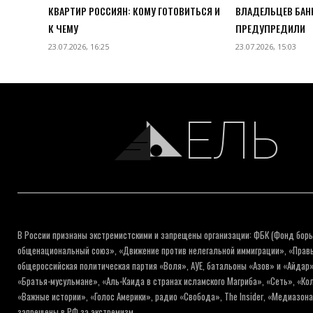
КВАРТИР РОССИЯН: КОМУ ГОТОВИТЬСЯ И
ВЛАДЕЛЬЦЕВ БАН
К ЧЕМУ
ПРЕДУПРЕДИЛИ
23.07.2026, 16:25
23.07.2026, 15:03
ЕЛЬ
В России признаны экстремистскими и запрещены организации: ФБК (Фонд борь
общенациональный союз», «Движение против нелегальной иммиграции», «Правый
общероссийская политическая партия «Воля», АУЕ, батальоны «Азов» и «Айдар»
«Братья-мусульмане», «Аль-Каида в странах исламского Магриба», «Сеть», «К
«Важные истории», «Голос Америки», радио «Свобода», The Insider, «Медиазон
запрещены в РФ за экстремизм.