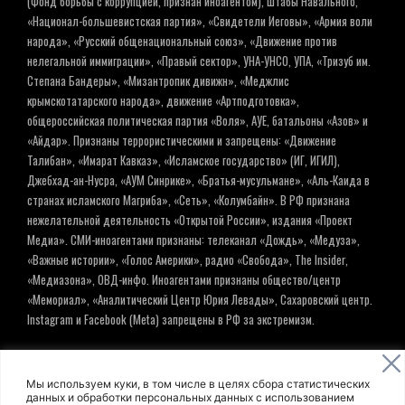
(Фонд борьбы с коррупцией, признан иноагентом), Штабы Навального,
«Национал-большевистская партия», «Свидетели Иеговы», «Армия воли
народа», «Русский общенациональный союз», «Движение против
нелегальной иммиграции», «Правый сектор», УНА-УНСО, УПА, «Тризуб им.
Степана Бандеры», «Мизантропик дивижн», «Меджлис
крымскотатарского народа», движение «Артподготовка»,
общероссийская политическая партия «Воля», АУЕ, батальоны «Азов» и
«Айдар». Признаны террористическими и запрещены: «Движение
Талибан», «Имарат Кавказ», «Исламское государство» (ИГ, ИГИЛ),
Джебхад-ан-Нусра, «АУМ Синрике», «Братья-мусульмане», «Аль-Каида в
странах исламского Магриба», «Сеть», «Колумбайн». В РФ признана
нежелательной деятельность «Открытой России», издания «Проект
Медиа». СМИ-иноагентами признаны: телеканал «Дождь», «Медуза»,
«Важные истории», «Голос Америки», радио «Свобода», The Insider,
«Медиазона», ОВД-инфо. Иноагентами признаны общество/центр
«Мемориал», «Аналитический Центр Юрия Левады», Сахаровский центр.
Instagram и Facebook (Metа) запрещены в РФ за экстремизм.
© ИНФОРМАЦИОННОЕ АГЕНТСТВО ЕЛЬ
Мы используем куки, в том числе в целях сбора статистических
данных и обработки персональных данных с использованием