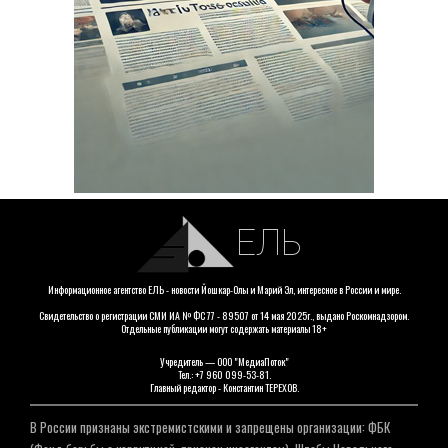
ЕЛЬ
Информационное агентство ЕЛЬ - новости Йошкар-Олы и Марий Эл, интересное в России и мире.
Свидетельство о регистрации СМИ ИА № ФС 77 - 89507 от 14 мая 2025г., выдано Роскомнадзором.
Отдельные публикации могут содержать материалы 18+
Учредитель — ООО "МедиаПоток"
Тел.: +7 960 099-53-81.
Главный редактор - Константин ТЕРЕХОВ.
В России признаны экстремистскими и запрещены организации: ФБК