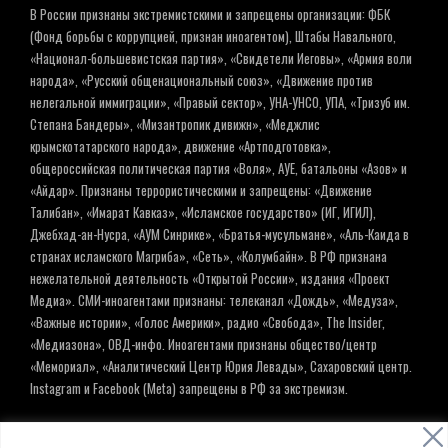
В России признаны экстремистскими и запрещены организации: ФБК
(Фонд борьбы с коррупцией, признан иноагентом), Штабы Навального,
«Национал-большевистская партия», «Свидетели Иеговы», «Армия воли
народа», «Русский общенациональный союз», «Движение против
нелегальной иммиграции», «Правый сектор», УНА-УНСО, УПА, «Тризуб им.
Степана Бандеры», «Мизантропик дивижн», «Меджлис
крымскотатарского народа», движение «Артподготовка»,
общероссийская политическая партия «Воля», АУЕ, батальоны «Азов» и
«Айдар». Признаны террористическими и запрещены: «Движение
Талибан», «Имарат Кавказ», «Исламское государство» (ИГ, ИГИЛ),
Джебхад-ан-Нусра, «АУМ Синрике», «Братья-мусульмане», «Аль-Каида в
странах исламского Магриба», «Сеть», «Колумбайн». В РФ признана
нежелательной деятельность «Открытой России», издания «Проект
Медиа». СМИ-иноагентами признаны: телеканал «Дождь», «Медуза»,
«Важные истории», «Голос Америки», радио «Свобода», The Insider,
«Медиазона», ОВД-инфо. Иноагентами признаны общество/центр
«Мемориал», «Аналитический Центр Юрия Левады», Сахаровский центр.
Instagram и Facebook (Metа) запрещены в РФ за экстремизм.