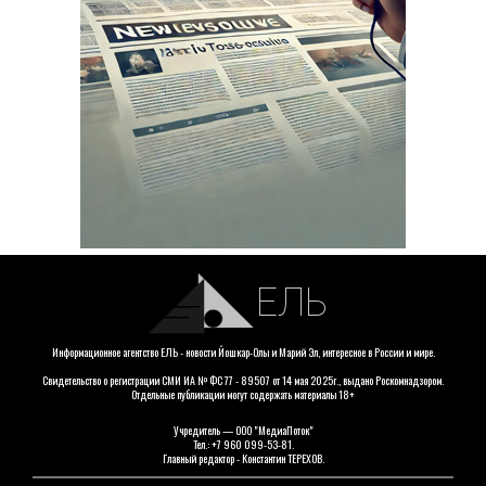
ЕЛЬ
Информационное агентство ЕЛЬ - новости Йошкар-Олы и Марий Эл, интересное в России и мире.
Свидетельство о регистрации СМИ ИА № ФС 77 - 89507 от 14 мая 2025г., выдано Роскомнадзором.
Отдельные публикации могут содержать материалы 18+
Учредитель — ООО "МедиаПоток"
Тел.: +7 960 099-53-81.
Главный редактор - Константин ТЕРЕХОВ.