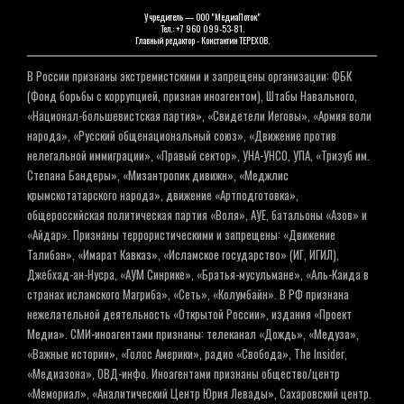
Учредитель — ООО "МедиаПоток"
Тел.: +7 960 099-53-81.
Главный редактор - Константин ТЕРЕХОВ.
В России признаны экстремистскими и запрещены организации: ФБК
(Фонд борьбы с коррупцией, признан иноагентом), Штабы Навального,
«Национал-большевистская партия», «Свидетели Иеговы», «Армия воли
народа», «Русский общенациональный союз», «Движение против
нелегальной иммиграции», «Правый сектор», УНА-УНСО, УПА, «Тризуб им.
Степана Бандеры», «Мизантропик дивижн», «Меджлис
крымскотатарского народа», движение «Артподготовка»,
общероссийская политическая партия «Воля», АУЕ, батальоны «Азов» и
«Айдар». Признаны террористическими и запрещены: «Движение
Талибан», «Имарат Кавказ», «Исламское государство» (ИГ, ИГИЛ),
Джебхад-ан-Нусра, «АУМ Синрике», «Братья-мусульмане», «Аль-Каида в
странах исламского Магриба», «Сеть», «Колумбайн». В РФ признана
нежелательной деятельность «Открытой России», издания «Проект
Медиа». СМИ-иноагентами признаны: телеканал «Дождь», «Медуза»,
«Важные истории», «Голос Америки», радио «Свобода», The Insider,
«Медиазона», ОВД-инфо. Иноагентами признаны общество/центр
«Мемориал», «Аналитический Центр Юрия Левады», Сахаровский центр.