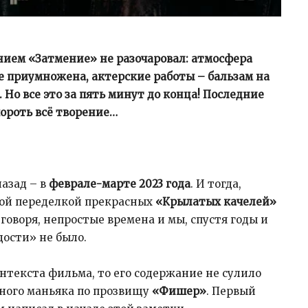
нием «Затмение» не разочаровал: атмосфера
же приумножена, актерские работы – бальзам на
 Но все это за пять минут до конца! Последние
пороть всё творение…
азад – в
феврале-марте 2023 года
. И тогда,
кой переделкой прекрасных
«Крылатых качелей»
 говоря, непростые времена и мы, спустя годы и
дости» не было.
онтекста фильма, то его содержание не сулило
вного маньяка по прозвищу
«Фишер»
. Первый