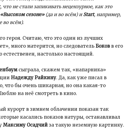
к
, что не стали запикивать нецензурное, как это
«Высоком сезоне»
(да и во всём) и
Start
, например,
 во всём).
го героя. Считаю, что это один из лучших
ет», много матерится, но следователь
Боков
в его
о естественен, настолько настоящий.
енбаум
сыграла, скажем так, «напарника»
иции
Надежду Райкину
. Да, как уже писал в
то, что бы очень шикарная, но она какая-то
 Люблю на неё смотреть в кино.
ый курорт в зимнем облачении показан так
которые касались показов натуры, останавливал
ру
Максиму Осадчий
за такую неземную картинку.