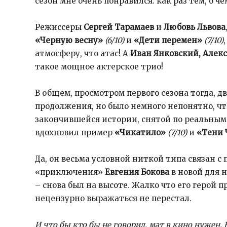
сезон мне очень понравился: как раз тем, о ч
Режиссеры
Сергей Тарамаев
и
Любовь Львова
«Черную весну»
(6/10)
и
«Дети перемен»
(7/10)
атмосферу, что атас! А
Иван Янковский, Алек
такое мощное актерское трио!
В общем, просмотром первого сезона тогда, дв
продолжения, но было немного непонятно, чт
закончившейся истории, снятой по реальным
вдохновил пример
«Чикатило»
(7/10)
и
«Тени 
Да, он весьма условной ниткой типа связан с 
«приключения»
Евгения Бокова
в новой для 
– снова был на высоте. Жалко что его герой 
нецензурно выражаться не перестал.
И что бы кто бы не говорил, мат в кино нужен. 