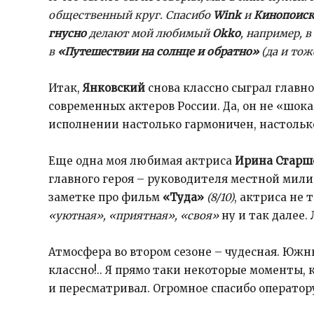
общественный круг. Спасибо
Wink
и
Кинопоис
гнусно
делают мой любимый
Okko
, например, в
в
«Путешествии на солнце и обратно»
(да и тоже
Итак,
Янковский
снова классно сыграл главно
современных актеров России. Да, он не «шока
исполнении настолько гармоничен, настольк
Еще одна моя любимая актриса
Ирина Старш
главного героя – руководителя местной мил
заметке про фильм
«Туда»
(8/10)
, актриса не 
«уютная», «приятная», «своя»
ну и так далее.
Атмосфера во втором сезоне – чудесная. Южн
классно!.. Я прямо таки некоторые моменты, 
и пересматривал. Огромное спасибо операто