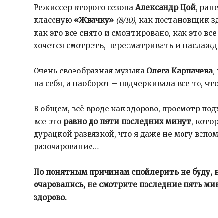
Режиссер второго сезона
Александр Цой
, ра
классную
«Жвачку»
(8/10)
, как постановщик з
как это все снято и смонтировано, как это вс
хочется смотреть, пересматривать и наслажд
Очень своеобразная музыка
Олега Карпачева
,
на себя, а наоборот – подчеркивала все то, ч
В общем, всё вроде как здорово, просмотр по
все это
равно до пяти последних минут
, кото
дурацкой развязкой, что я даже не могу вспо
разочарование…
По понятным причинам спойлерить не буду, но
очаровались, не смотрите последние пять мин
здорово.