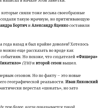
ем написал в начале этой заметки.
, которые сняли тоже весьма своеобразные
, создали такую мрачную, но притягивающую
сандра Бортич
и
Александр Яценко
составили
а года назад я был крайне доволен! Хотелось
о можно еще рассказать во вроде как
 событиям. Но похоже, что создателей
«Фишера»
Чикатило»
(7/10)
и
второй сезон
вышел.
первым сезоном. Но по факту – это новые
него географической реальности.
Иван Янковский
практически перестал «шокать», но зато
Ну тем более, когда показывается такой