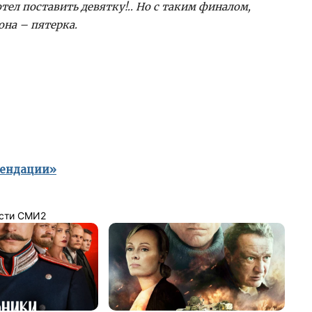
отел поставить девятку!.. Но с таким финалом,
она – пятерка.
мендации»
сти СМИ2