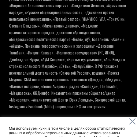
«Национал-большевистская партия», «Свидетели Иеговы», «Армия воли
народа», «Русский общенациональный союз», «Движение против
нелегальной иммиграции», «Правый сектор», УНА-УНСО, УПА, «Тризуб им.
Степана Бандеры», «Мизантропик дивижн», «Меджлис
крымскотатарского народа», движение «Артподготовка»,
общероссийская политическая партия «Воля», АУЕ, батальоны «Азов» и
«Айдар». Признаны террористическими и запрещены: «Движение
Талибан», «Имарат Кавказ», «Исламское государство» (ИГ, ИГИЛ),
Джебхад-ан-Нусра, «АУМ Синрике», «Братья-мусульмане», «Аль-Каида в
странах исламского Магриба», «Сеть», «Колумбайн». В РФ признана
нежелательной деятельность «Открытой России», издания «Проект
Медиа». СМИ-иноагентами признаны: телеканал «Дождь», «Медуза»,
«Важные истории», «Голос Америки», радио «Свобода», The Insider,
«Медиазона», ОВД-инфо. Иноагентами признаны общество/центр
«Мемориал», «Аналитический Центр Юрия Левады», Сахаровский центр.
Instagram и Facebook (Metа) запрещены в РФ за экстремизм.
© ИНФОРМАЦИОННОЕ АГЕНТСТВО ЕЛЬ
Мы используем куки, в том числе в целях сбора статистических
данных и обработки персональных данных с использованием