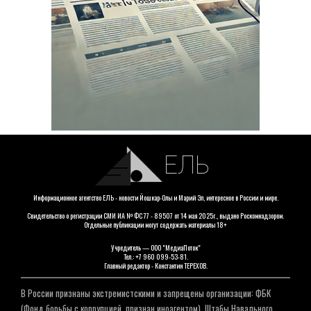
ЕЛЬ
Информационное агентство ЕЛЬ - новости Йошкар-Олы и Марий Эл, интересное в России и мире.
Свидетельство о регистрации СМИ ИА № ФС 77 - 89507 от 14 мая 2025г., выдано Роскомнадзором.
Отдельные публикации могут содержать материалы 18+
Учредитель — ООО "МедиаПоток"
Тел.: +7 960 099-53-81.
Главный редактор - Константин ТЕРЕХОВ.
В России признаны экстремистскими и запрещены организации: ФБК
(Фонд борьбы с коррупцией, признан иноагентом), Штабы Навального,