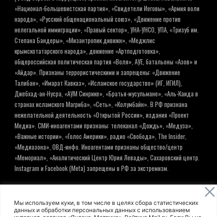
«Национал-большевистская партия», «Свидетели Иеговы», «Армия воли
народа», «Русский общенациональный союз», «Движение против
нелегальной иммиграции», «Правый сектор», УНА-УНСО, УПА, «Тризуб им.
Степана Бандеры», «Мизантропик дивижн», «Меджлис
крымскотатарского народа», движение «Артподготовка»,
общероссийская политическая партия «Воля», АУЕ, батальоны «Азов» и
«Айдар». Признаны террористическими и запрещены: «Движение
Талибан», «Имарат Кавказ», «Исламское государство» (ИГ, ИГИЛ),
Джебхад-ан-Нусра, «АУМ Синрике», «Братья-мусульмане», «Аль-Каида в
странах исламского Магриба», «Сеть», «Колумбайн». В РФ признана
нежелательной деятельность «Открытой России», издания «Проект
Медиа». СМИ-иноагентами признаны: телеканал «Дождь», «Медуза»,
«Важные истории», «Голос Америки», радио «Свобода», The Insider,
«Медиазона», ОВД-инфо. Иноагентами признаны общество/центр
«Мемориал», «Аналитический Центр Юрия Левады», Сахаровский центр.
Instagram и Facebook (Metа) запрещены в РФ за экстремизм.
© ИНФОРМАЦИОННОЕ АГЕНТСТВО ЕЛЬ
Мы используем куки, в том числе в целях сбора статистических
данных и обработки персональных данных с использованием