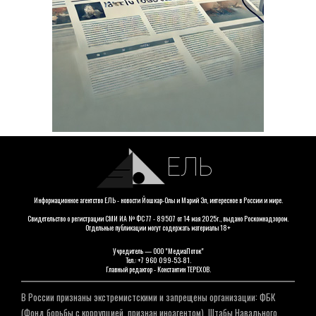
ЕЛЬ
Информационное агентство ЕЛЬ - новости Йошкар-Олы и Марий Эл, интересное в России и мире.
Свидетельство о регистрации СМИ ИА № ФС 77 - 89507 от 14 мая 2025г., выдано Роскомнадзором.
Отдельные публикации могут содержать материалы 18+
Учредитель — ООО "МедиаПоток"
Тел.: +7 960 099-53-81.
Главный редактор - Константин ТЕРЕХОВ.
В России признаны экстремистскими и запрещены организации: ФБК
(Фонд борьбы с коррупцией, признан иноагентом), Штабы Навального,