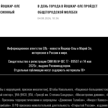
В ЙОШКАР-ОЛЕ
В ДЕНЬ ГОРОДА В ЙОШКАР-ОЛЕ ПРОЙДЕТ
РСИОННЫЙ
ОБЩЕГОРОДСКОЙ МОЛЕБЕН
04.08.2026, 10:36
Информационное агентство ЕЛЬ - новости Йошкар-Олы и Марий Эл,
интересное в России и мире.
Свидетельство о регистрации СМИ ИА № ФС 77 - 89507 от 14 мая
2025г., выдано Роскомнадзором.
Отдельные публикации могут содержать материалы 18+
бы с коррупцией, признан иноагентом), Штабы Навального, «Национал-большевистск
 сектор», УНА-УНСО, УПА, «Тризуб им. Степана Бандеры», «Мизантропик дивижн», 
. Признаны террористическими и запрещены: «Движение Талибан», «Имарат Кавказ»,
олумбайн». В РФ признана нежелательной деятельность «Открытой России», издани