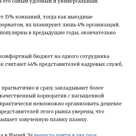
я его самым удобным и универсальным.
т 15% компаний, тогда как выездные
форматом, их планируют лишь 4% организаций.
популярны в предыдущие годы, окончательно
комфортный бюджет на одного сотрудника
 Так считают 44% представителей кадровых служб,
 прагматично и сразу закладывают более
у качественный корпоратив с насыщенной
 практически невозможно организовать дешевле
 представителей этого рынка уверены, что
вышает озвученную планку планку.
та в Марий Эл
выросла почти в два раза
.