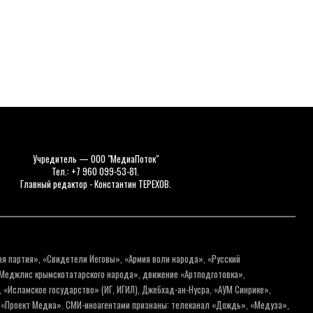
Учредитель — ООО "МедиаПоток"
Тел.: +7 960 099-53-81.
Главный редактор - Константин ТЕРЕХОВ.
ая партия», «Свидетели Иеговы», «Армия воли народа», «Русский
«Меджлис крымскотатарского народа», движение «Артподготовка»,
 «Исламское государство» (ИГ, ИГИЛ), Джебхад-ан-Нусра, «АУМ Синрике»,
я «Проект Медиа». СМИ-иноагентами признаны: телеканал «Дождь», «Медуза»,