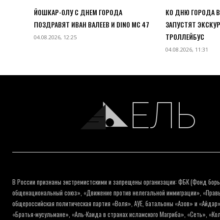
ЙОШКАР-ОЛУ С ДНЕМ ГОРОДА
КО ДНЮ ГОРОДА 
ПОЗДРАВЯТ ИВАН ВАЛЕЕВ И DINO MC 47
ЗАПУСТЯТ ЭКСКУ
ТРОЛЛЕЙБУС
04.08.2026, 12:25
04.08.2026, 11:31
ЕЛЬ
В России признаны экстремистскими и запрещены организации: ФБК (Фонд борь
общенациональный союз», «Движение против нелегальной иммиграции», «Правый
общероссийская политическая партия «Воля», АУЕ, батальоны «Азов» и «Айдар»
«Братья-мусульмане», «Аль-Каида в странах исламского Магриба», «Сеть», «К