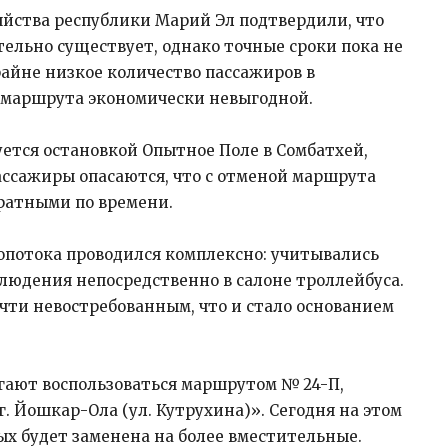
яйства республики Марий Эл подтвердили, что
льно существует, однако точные сроки пока не
айне низкое количество пассажиров в
 маршрута экономически невыгодной.
уется остановкой Опытное Поле в Сомбатхей,
ассажиры опасаются, что с отменой маршрута
ратными по времени.
опотока проводился комплексно: учитывались
людения непосредственно в салоне троллейбуса.
чти невостребованным, что и стало основанием
гают воспользоваться маршрутом № 24-П,
г. Йошкар-Ола (ул. Кутрухина)». Сегодня на этом
рых будет заменена на более вместительные.