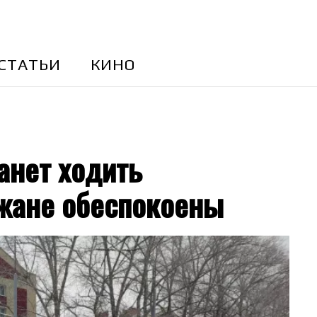
CТАТЬИ
КИНО
анет ходить
жане обеспокоены