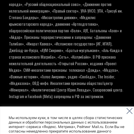
народа», «Русский общенациональный союз», «Движение против
нелегальной иммиграции», «Правый сектор», УНА-УНСО, УПА, «Тризуб им.
Степана Бандеры», «Мизантропик дивижн», «Меджлис
крымскотатарского народа», движение «Артподготовка»,
общероссийская политическая партия «Воля», АУЕ, батальоны «Азов» и
«Айдар». Признаны террористическими и запрещены: «Движение
Талибан», «Имарат Кавказ», «Исламское государство» (ИГ, ИГИЛ),
Джебхад-ан-Нусра, «АУМ Синрике», «Братья-мусульмане», «Аль-Каида в
странах исламского Магриба», «Сеть», «Колумбайн». В РФ признана
нежелательной деятельность «Открытой России», издания «Проект
Медиа». СМИ-иноагентами признаны: телеканал «Дождь», «Медуза»,
«Важные истории», «Голос Америки», радио «Свобода», The Insider,
«Медиазона», ОВД-инфо. Иноагентами признаны общество/центр
«Мемориал», «Аналитический Центр Юрия Левады», Сахаровский центр.
Instagram и Facebook (Metа) запрещены в РФ за экстремизм.
© ИНФОРМАЦИОННОЕ АГЕНТСТВО ЕЛЬ
Мы используем куки, в том числе в целях сбора статистических
данных и обработки персональных данных с использованием
интернет-сервиса «Яндекс. Метрика», Рейтинг Mail.ru. Если Вы не
Политика обработки персональных данных
согласны немедленно прекратите использование данного