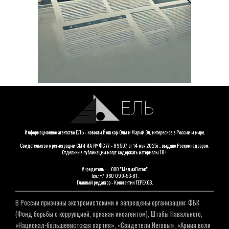
ЕЛЬ
Информационное агентство ЕЛЬ - новости Йошкар-Олы и Марий Эл, интересное в России и мире.
Свидетельство о регистрации СМИ ИА № ФС 77 - 89507 от 14 мая 2025г., выдано Роскомнадзором.
Отдельные публикации могут содержать материалы 18+
Учредитель — ООО "МедиаПоток"
Тел.: +7 960 099-53-81.
Главный редактор - Константин ТЕРЕХОВ.
В России признаны экстремистскими и запрещены организации: ФБК
(Фонд борьбы с коррупцией, признан иноагентом), Штабы Навального,
«Национал-большевистская партия», «Свидетели Иеговы», «Армия воли