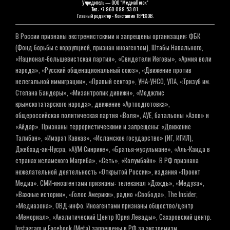
Учредитель — ООО "МедиаПоток"
Тел.: +7 960 099-53-81.
Главный редактор - Константин ТЕРЕХОВ.
В России признаны экстремистскими и запрещены организации: ФБК
(Фонд борьбы с коррупцией, признан иноагентом), Штабы Навального,
«Национал-большевистская партия», «Свидетели Иеговы», «Армия воли
народа», «Русский общенациональный союз», «Движение против
нелегальной иммиграции», «Правый сектор», УНА-УНСО, УПА, «Тризуб им.
Степана Бандеры», «Мизантропик дивижн», «Меджлис
крымскотатарского народа», движение «Артподготовка»,
общероссийская политическая партия «Воля», АУЕ, батальоны «Азов» и
«Айдар». Признаны террористическими и запрещены: «Движение
Талибан», «Имарат Кавказ», «Исламское государство» (ИГ, ИГИЛ),
Джебхад-ан-Нусра, «АУМ Синрике», «Братья-мусульмане», «Аль-Каида в
странах исламского Магриба», «Сеть», «Колумбайн». В РФ признана
нежелательной деятельность «Открытой России», издания «Проект
Медиа». СМИ-иноагентами признаны: телеканал «Дождь», «Медуза»,
«Важные истории», «Голос Америки», радио «Свобода», The Insider,
«Медиазона», ОВД-инфо. Иноагентами признаны общество/центр
«Мемориал», «Аналитический Центр Юрия Левады», Сахаровский центр.
Instagram и Facebook (Metа) запрещены в РФ за экстремизм.