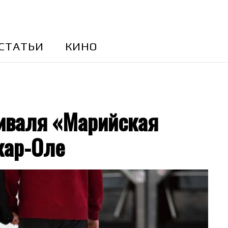
CТАТЬИ
КИНО
иваля «Марийская
кар-Оле