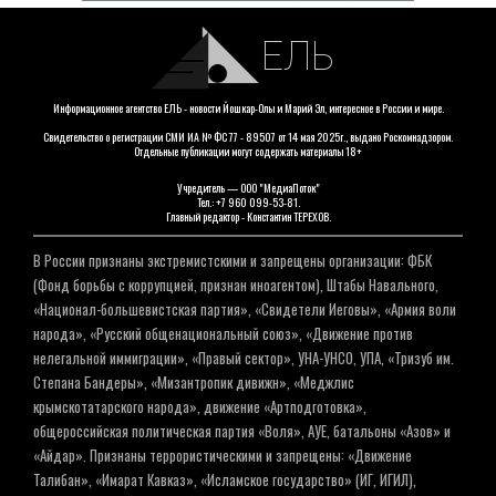
ЕЛЬ
Информационное агентство ЕЛЬ - новости Йошкар-Олы и Марий Эл, интересное в России и мире.
Свидетельство о регистрации СМИ ИА № ФС 77 - 89507 от 14 мая 2025г., выдано Роскомнадзором.
Отдельные публикации могут содержать материалы 18+
Учредитель — ООО "МедиаПоток"
Тел.: +7 960 099-53-81.
Главный редактор - Константин ТЕРЕХОВ.
В России признаны экстремистскими и запрещены организации: ФБК
(Фонд борьбы с коррупцией, признан иноагентом), Штабы Навального,
«Национал-большевистская партия», «Свидетели Иеговы», «Армия воли
народа», «Русский общенациональный союз», «Движение против
нелегальной иммиграции», «Правый сектор», УНА-УНСО, УПА, «Тризуб им.
Степана Бандеры», «Мизантропик дивижн», «Меджлис
крымскотатарского народа», движение «Артподготовка»,
общероссийская политическая партия «Воля», АУЕ, батальоны «Азов» и
«Айдар». Признаны террористическими и запрещены: «Движение
Талибан», «Имарат Кавказ», «Исламское государство» (ИГ, ИГИЛ),