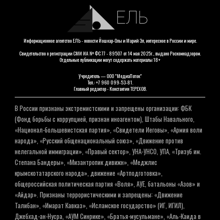
ЕЛЬ
Информационное агентство ЕЛЬ - новости Йошкар-Олы и Марий Эл, интересное в России и мире.
Свидетельство о регистрации СМИ ИА № ФС 77 - 89507 от 14 мая 2025г., выдано Роскомнадзором.
Отдельные публикации могут содержать материалы 18+
Учредитель — ООО "МедиаПоток"
Тел.: +7 960 099-53-81.
Главный редактор - Константин ТЕРЕХОВ.
В России признаны экстремистскими и запрещены организации: ФБК
(Фонд борьбы с коррупцией, признан иноагентом), Штабы Навального,
«Национал-большевистская партия», «Свидетели Иеговы», «Армия воли
народа», «Русский общенациональный союз», «Движение против
нелегальной иммиграции», «Правый сектор», УНА-УНСО, УПА, «Тризуб им.
Степана Бандеры», «Мизантропик дивижн», «Меджлис
крымскотатарского народа», движение «Артподготовка»,
общероссийская политическая партия «Воля», АУЕ, батальоны «Азов» и
«Айдар». Признаны террористическими и запрещены: «Движение
Талибан», «Имарат Кавказ», «Исламское государство» (ИГ, ИГИЛ),
Джебхад-ан-Нусра, «АУМ Синрике», «Братья-мусульмане», «Аль-Каида в