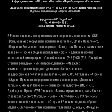
Информационное агентство ЕЛЬ - новости Йошкар-Олы и Марий Эл, интересное в России и мире.
Свидетельство о регистрации СМИ ИА № ФС 77 - 89507 от 14 мая 2025г., выдано Роскомнадзором.
Отдельные публикации могут содержать материалы 18+
Учредитель — ООО "МедиаПоток"
Тел.: +7 960 099-53-81.
Главный редактор - Константин ТЕРЕХОВ.
В России признаны экстремистскими и запрещены организации: ФБК
(Фонд борьбы с коррупцией, признан иноагентом), Штабы Навального,
«Национал-большевистская партия», «Свидетели Иеговы», «Армия воли
народа», «Русский общенациональный союз», «Движение против
нелегальной иммиграции», «Правый сектор», УНА-УНСО, УПА, «Тризуб им.
Степана Бандеры», «Мизантропик дивижн», «Меджлис
крымскотатарского народа», движение «Артподготовка»,
общероссийская политическая партия «Воля», АУЕ, батальоны «Азов» и
«Айдар». Признаны террористическими и запрещены: «Движение
Талибан», «Имарат Кавказ», «Исламское государство» (ИГ, ИГИЛ),
Джебхад-ан-Нусра, «АУМ Синрике», «Братья-мусульмане», «Аль-Каида в
странах исламского Магриба», «Сеть», «Колумбайн». В РФ признана
нежелательной деятельность «Открытой России», издания «Проект
Медиа». СМИ-иноагентами признаны: телеканал «Дождь», «Медуза»,