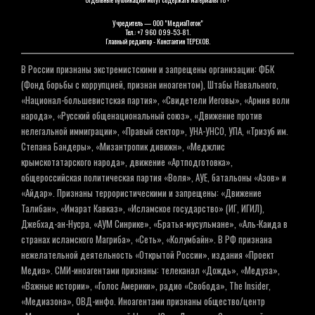
Учредитель — ООО "МедиаПоток"
Тел.: +7 960 099-53-81.
Главный редактор - Константин ТЕРЕХОВ.
В России признаны экстремистскими и запрещены организации: ФБК
(Фонд борьбы с коррупцией, признан иноагентом), Штабы Навального,
«Национал-большевистская партия», «Свидетели Иеговы», «Армия воли
народа», «Русский общенациональный союз», «Движение против
нелегальной иммиграции», «Правый сектор», УНА-УНСО, УПА, «Тризуб им.
Степана Бандеры», «Мизантропик дивижн», «Меджлис
крымскотатарского народа», движение «Артподготовка»,
общероссийская политическая партия «Воля», АУЕ, батальоны «Азов» и
«Айдар». Признаны террористическими и запрещены: «Движение
Талибан», «Имарат Кавказ», «Исламское государство» (ИГ, ИГИЛ),
Джебхад-ан-Нусра, «АУМ Синрике», «Братья-мусульмане», «Аль-Каида в
странах исламского Магриба», «Сеть», «Колумбайн». В РФ признана
нежелательной деятельность «Открытой России», издания «Проект
Медиа». СМИ-иноагентами признаны: телеканал «Дождь», «Медуза»,
«Важные истории», «Голос Америки», радио «Свобода», The Insider,
«Медиазона», ОВД-инфо. Иноагентами признаны общество/центр