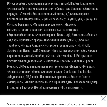
(Фонд борьбы с коррупцией, признан иноагентом), Штабы Навального,
«Национал-большевистская партия», «Свидетели Иеговы», «Армия воли
народа», «Русский общенациональный союз», «Движение против
нелегальной иммиграции», «Правый сектор», УНА-УНСО, УПА, «Тризуб им.
Степана Бандеры», «Мизантропик дивижн», «Меджлис
крымскотатарского народа», движение «Артподготовка»,
общероссийская политическая партия «Воля», АУЕ, батальоны «Азов» и
«Айдар». Признаны террористическими и запрещены: «Движение
Талибан», «Имарат Кавказ», «Исламское государство» (ИГ, ИГИЛ),
Джебхад-ан-Нусра, «АУМ Синрике», «Братья-мусульмане», «Аль-Каида в
странах исламского Магриба», «Сеть», «Колумбайн». В РФ признана
нежелательной деятельность «Открытой России», издания «Проект
Медиа». СМИ-иноагентами признаны: телеканал «Дождь», «Медуза»,
«Важные истории», «Голос Америки», радио «Свобода», The Insider,
«Медиазона», ОВД-инфо. Иноагентами признаны общество/центр
«Мемориал», «Аналитический Центр Юрия Левады», Сахаровский центр.
Instagram и Facebook (Metа) запрещены в РФ за экстремизм.
© ИНФОРМАЦИОННОЕ АГЕНТСТВО ЕЛЬ
Мы используем куки, в том числе в целях сбора статистических