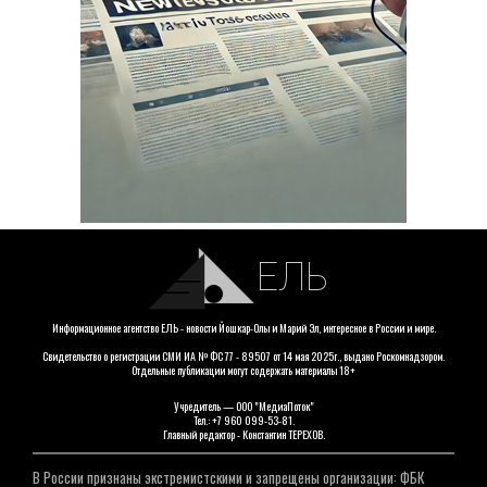
ЕЛЬ
Информационное агентство ЕЛЬ - новости Йошкар-Олы и Марий Эл, интересное в России и мире.
Свидетельство о регистрации СМИ ИА № ФС 77 - 89507 от 14 мая 2025г., выдано Роскомнадзором.
Отдельные публикации могут содержать материалы 18+
Учредитель — ООО "МедиаПоток"
Тел.: +7 960 099-53-81.
Главный редактор - Константин ТЕРЕХОВ.
В России признаны экстремистскими и запрещены организации: ФБК