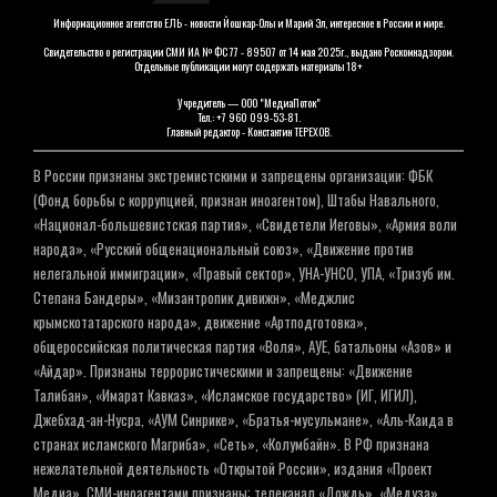
Информационное агентство ЕЛЬ - новости Йошкар-Олы и Марий Эл, интересное в России и мире.
Свидетельство о регистрации СМИ ИА № ФС 77 - 89507 от 14 мая 2025г., выдано Роскомнадзором.
Отдельные публикации могут содержать материалы 18+
Учредитель — ООО "МедиаПоток"
Тел.: +7 960 099-53-81.
Главный редактор - Константин ТЕРЕХОВ.
В России признаны экстремистскими и запрещены организации: ФБК
(Фонд борьбы с коррупцией, признан иноагентом), Штабы Навального,
«Национал-большевистская партия», «Свидетели Иеговы», «Армия воли
народа», «Русский общенациональный союз», «Движение против
нелегальной иммиграции», «Правый сектор», УНА-УНСО, УПА, «Тризуб им.
Степана Бандеры», «Мизантропик дивижн», «Меджлис
крымскотатарского народа», движение «Артподготовка»,
общероссийская политическая партия «Воля», АУЕ, батальоны «Азов» и
«Айдар». Признаны террористическими и запрещены: «Движение
Талибан», «Имарат Кавказ», «Исламское государство» (ИГ, ИГИЛ),
Джебхад-ан-Нусра, «АУМ Синрике», «Братья-мусульмане», «Аль-Каида в
странах исламского Магриба», «Сеть», «Колумбайн». В РФ признана
нежелательной деятельность «Открытой России», издания «Проект
Медиа». СМИ-иноагентами признаны: телеканал «Дождь», «Медуза»,