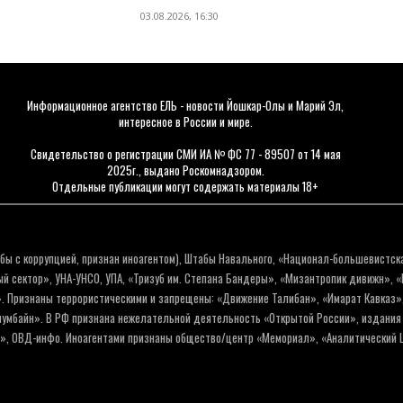
03.08.2026, 16:30
Информационное агентство ЕЛЬ - новости Йошкар-Олы и Марий Эл,
интересное в России и мире.
Свидетельство о регистрации СМИ ИА № ФС 77 - 89507 от 14 мая
2025г., выдано Роскомнадзором.
Отдельные публикации могут содержать материалы 18+
бы с коррупцией, признан иноагентом), Штабы Навального, «Национал-большевистск
 сектор», УНА-УНСО, УПА, «Тризуб им. Степана Бандеры», «Мизантропик дивижн», 
. Признаны террористическими и запрещены: «Движение Талибан», «Имарат Кавказ»,
олумбайн». В РФ признана нежелательной деятельность «Открытой России», издани
а», ОВД-инфо. Иноагентами признаны общество/центр «Мемориал», «Аналитический Ц