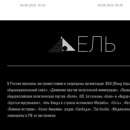
04.08.2026, 10:36
04.08.2026, 09:29
ЕЛЬ
В России признаны экстремистскими и запрещены организации: ФБК (Фонд борь
общенациональный союз», «Движение против нелегальной иммиграции», «Правый
общероссийская политическая партия «Воля», АУЕ, батальоны «Азов» и «Айдар»
«Братья-мусульмане», «Аль-Каида в странах исламского Магриба», «Сеть», «К
«Важные истории», «Голос Америки», радио «Свобода», The Insider, «Медиазон
запрещены в РФ за экстремизм.