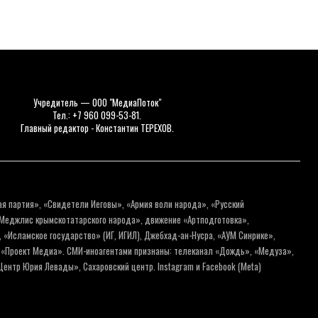
Учредитель — ООО "МедиаПоток"
Тел.: +7 960 099-53-81.
Главный редактор - Константин ТЕРЕХОВ.
ая партия», «Свидетели Иеговы», «Армия воли народа», «Русский
«Меджлис крымскотатарского народа», движение «Артподготовка»,
 «Исламское государство» (ИГ, ИГИЛ), Джебхад-ан-Нусра, «АУМ Синрике»,
я «Проект Медиа». СМИ-иноагентами признаны: телеканал «Дождь», «Медуза»,
ентр Юрия Левады», Сахаровский центр. Instagram и Facebook (Metа)