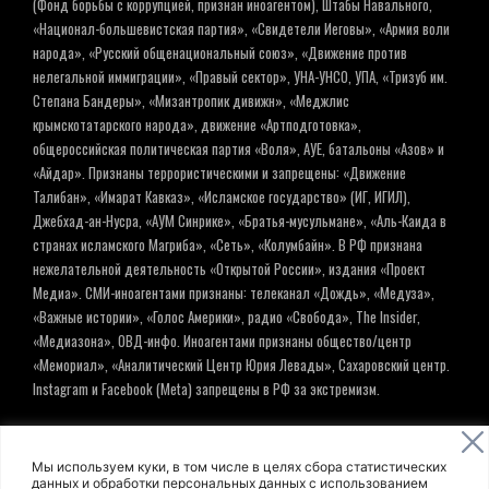
(Фонд борьбы с коррупцией, признан иноагентом), Штабы Навального,
«Национал-большевистская партия», «Свидетели Иеговы», «Армия воли
народа», «Русский общенациональный союз», «Движение против
нелегальной иммиграции», «Правый сектор», УНА-УНСО, УПА, «Тризуб им.
Степана Бандеры», «Мизантропик дивижн», «Меджлис
крымскотатарского народа», движение «Артподготовка»,
общероссийская политическая партия «Воля», АУЕ, батальоны «Азов» и
«Айдар». Признаны террористическими и запрещены: «Движение
Талибан», «Имарат Кавказ», «Исламское государство» (ИГ, ИГИЛ),
Джебхад-ан-Нусра, «АУМ Синрике», «Братья-мусульмане», «Аль-Каида в
странах исламского Магриба», «Сеть», «Колумбайн». В РФ признана
нежелательной деятельность «Открытой России», издания «Проект
Медиа». СМИ-иноагентами признаны: телеканал «Дождь», «Медуза»,
«Важные истории», «Голос Америки», радио «Свобода», The Insider,
«Медиазона», ОВД-инфо. Иноагентами признаны общество/центр
«Мемориал», «Аналитический Центр Юрия Левады», Сахаровский центр.
Instagram и Facebook (Metа) запрещены в РФ за экстремизм.
© ИНФОРМАЦИОННОЕ АГЕНТСТВО ЕЛЬ
Мы используем куки, в том числе в целях сбора статистических
данных и обработки персональных данных с использованием