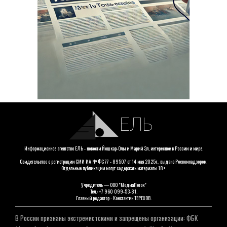
ЕЛЬ
Информационное агентство ЕЛЬ - новости Йошкар-Олы и Марий Эл, интересное в России и мире.
Свидетельство о регистрации СМИ ИА № ФС 77 - 89507 от 14 мая 2025г., выдано Роскомнадзором.
Отдельные публикации могут содержать материалы 18+
Учредитель — ООО "МедиаПоток"
Тел.: +7 960 099-53-81.
Главный редактор - Константин ТЕРЕХОВ.
В России признаны экстремистскими и запрещены организации: ФБК