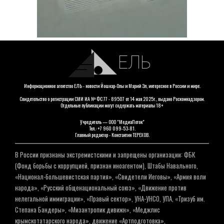
ЕЛЬ
Информационное агентство ЕЛЬ - новости Йошкар-Олы и Марий Эл, интересное в России и мире.
Свидетельство о регистрации СМИ ИА № ФС 77 - 89507 от 14 мая 2025г., выдано Роскомнадзором.
Отдельные публикации могут содержать материалы 18+
Учредитель — ООО "МедиаПоток"
Тел.: +7 960 099-53-81.
Главный редактор - Константин ТЕРЕХОВ.
В России признаны экстремистскими и запрещены организации: ФБК
(Фонд борьбы с коррупцией, признан иноагентом), Штабы Навального,
«Национал-большевистская партия», «Свидетели Иеговы», «Армия воли
народа», «Русский общенациональный союз», «Движение против
нелегальной иммиграции», «Правый сектор», УНА-УНСО, УПА, «Тризуб им.
Степана Бандеры», «Мизантропик дивижн», «Меджлис
крымскотатарского народа», движение «Артподготовка»,