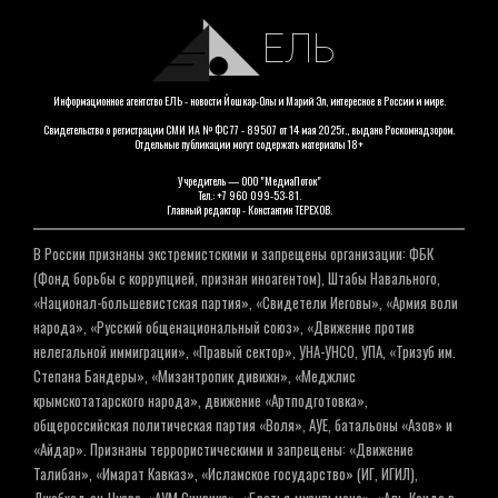
ЕЛЬ
Информационное агентство ЕЛЬ - новости Йошкар-Олы и Марий Эл, интересное в России и мире.
Свидетельство о регистрации СМИ ИА № ФС 77 - 89507 от 14 мая 2025г., выдано Роскомнадзором.
Отдельные публикации могут содержать материалы 18+
Учредитель — ООО "МедиаПоток"
Тел.: +7 960 099-53-81.
Главный редактор - Константин ТЕРЕХОВ.
В России признаны экстремистскими и запрещены организации: ФБК
(Фонд борьбы с коррупцией, признан иноагентом), Штабы Навального,
«Национал-большевистская партия», «Свидетели Иеговы», «Армия воли
народа», «Русский общенациональный союз», «Движение против
нелегальной иммиграции», «Правый сектор», УНА-УНСО, УПА, «Тризуб им.
Степана Бандеры», «Мизантропик дивижн», «Меджлис
крымскотатарского народа», движение «Артподготовка»,
общероссийская политическая партия «Воля», АУЕ, батальоны «Азов» и
«Айдар». Признаны террористическими и запрещены: «Движение
Талибан», «Имарат Кавказ», «Исламское государство» (ИГ, ИГИЛ),
Джебхад-ан-Нусра, «АУМ Синрике», «Братья-мусульмане», «Аль-Каида в