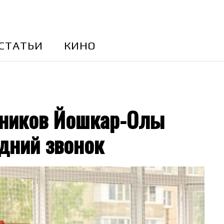
CТАТЬИ
КИНО
ьников Йошкар-Олы
дний звонок