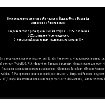
Информационное агентство ЕЛЬ - новости Йошкар-Олы и Марий Эл,
интересное в России и мире.
Свидетельство о регистрации СМИ ИА № ФС 77 - 89507 от 14 мая
2025г., выдано Роскомнадзором.
Отдельные публикации могут содержать материалы 18+
бы с коррупцией, признан иноагентом), Штабы Навального, «Национал-большевистск
 сектор», УНА-УНСО, УПА, «Тризуб им. Степана Бандеры», «Мизантропик дивижн», 
. Признаны террористическими и запрещены: «Движение Талибан», «Имарат Кавказ»,
олумбайн». В РФ признана нежелательной деятельность «Открытой России», издани
а», ОВД-инфо. Иноагентами признаны общество/центр «Мемориал», «Аналитический Ц
Политика обработки персо