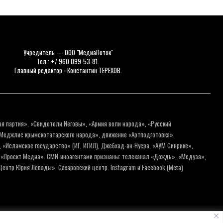
Учредитель — ООО "МедиаПоток"
Тел.: +7 960 099-53-81.
Главный редактор - Константин ТЕРЕХОВ.
ая партия», «Свидетели Иеговы», «Армия воли народа», «Русский
«Меджлис крымскотатарского народа», движение «Артподготовка»,
 «Исламское государство» (ИГ, ИГИЛ), Джебхад-ан-Нусра, «АУМ Синрике»,
я «Проект Медиа». СМИ-иноагентами признаны: телеканал «Дождь», «Медуза»,
ентр Юрия Левады», Сахаровский центр. Instagram и Facebook (Metа)
нальных данных
Пользовательское соглашение