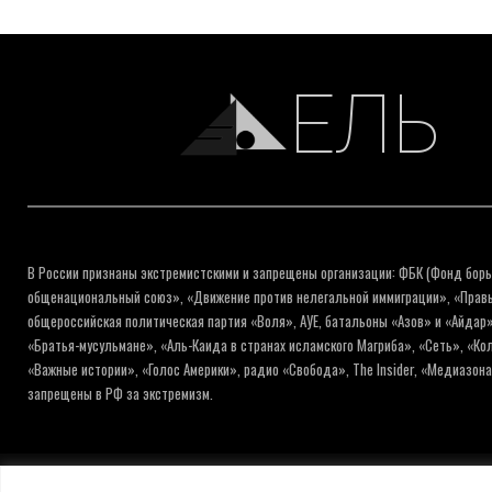
ЕЛЬ
В России признаны экстремистскими и запрещены организации: ФБК (Фонд борь
общенациональный союз», «Движение против нелегальной иммиграции», «Правый
общероссийская политическая партия «Воля», АУЕ, батальоны «Азов» и «Айдар»
«Братья-мусульмане», «Аль-Каида в странах исламского Магриба», «Сеть», «К
«Важные истории», «Голос Америки», радио «Свобода», The Insider, «Медиазон
запрещены в РФ за экстремизм.
© ИНФОРМАЦИОННОЕ АГЕНТСТВО ЕЛЬ