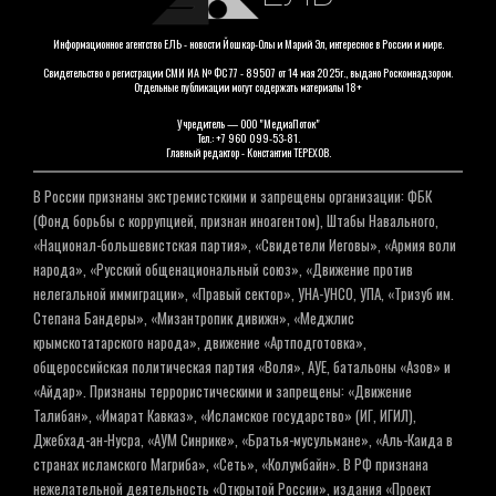
Информационное агентство ЕЛЬ - новости Йошкар-Олы и Марий Эл, интересное в России и мире.
Свидетельство о регистрации СМИ ИА № ФС 77 - 89507 от 14 мая 2025г., выдано Роскомнадзором.
Отдельные публикации могут содержать материалы 18+
Учредитель — ООО "МедиаПоток"
Тел.: +7 960 099-53-81.
Главный редактор - Константин ТЕРЕХОВ.
В России признаны экстремистскими и запрещены организации: ФБК
(Фонд борьбы с коррупцией, признан иноагентом), Штабы Навального,
«Национал-большевистская партия», «Свидетели Иеговы», «Армия воли
народа», «Русский общенациональный союз», «Движение против
нелегальной иммиграции», «Правый сектор», УНА-УНСО, УПА, «Тризуб им.
Степана Бандеры», «Мизантропик дивижн», «Меджлис
крымскотатарского народа», движение «Артподготовка»,
общероссийская политическая партия «Воля», АУЕ, батальоны «Азов» и
«Айдар». Признаны террористическими и запрещены: «Движение
Талибан», «Имарат Кавказ», «Исламское государство» (ИГ, ИГИЛ),
Джебхад-ан-Нусра, «АУМ Синрике», «Братья-мусульмане», «Аль-Каида в
странах исламского Магриба», «Сеть», «Колумбайн». В РФ признана
нежелательной деятельность «Открытой России», издания «Проект