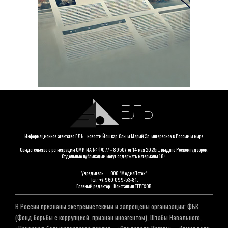
ЕЛЬ
Информационное агентство ЕЛЬ - новости Йошкар-Олы и Марий Эл, интересное в России и мире.
Свидетельство о регистрации СМИ ИА № ФС 77 - 89507 от 14 мая 2025г., выдано Роскомнадзором.
Отдельные публикации могут содержать материалы 18+
Учредитель — ООО "МедиаПоток"
Тел.: +7 960 099-53-81.
Главный редактор - Константин ТЕРЕХОВ.
В России признаны экстремистскими и запрещены организации: ФБК
(Фонд борьбы с коррупцией, признан иноагентом), Штабы Навального,