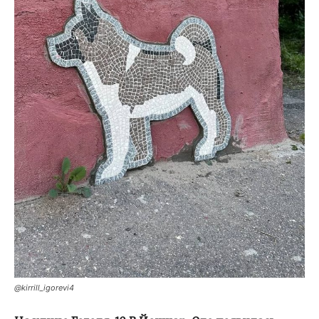
@kirrill_igorevi4