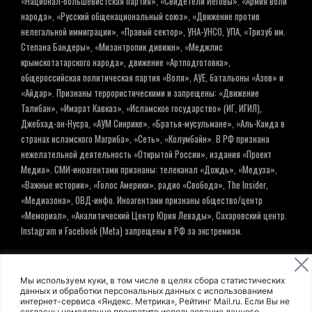
«Национал-большевистская партия», «Свидетели Иеговы», «Армия воли
народа», «Русский общенациональный союз», «Движение против
нелегальной иммиграции», «Правый сектор», УНА-УНСО, УПА, «Тризуб им.
Степана Бандеры», «Мизантропик дивижн», «Меджлис
крымскотатарского народа», движение «Артподготовка»,
общероссийская политическая партия «Воля», АУЕ, батальоны «Азов» и
«Айдар». Признаны террористическими и запрещены: «Движение
Талибан», «Имарат Кавказ», «Исламское государство» (ИГ, ИГИЛ),
Джебхад-ан-Нусра, «АУМ Синрике», «Братья-мусульмане», «Аль-Каида в
странах исламского Магриба», «Сеть», «Колумбайн». В РФ признана
нежелательной деятельность «Открытой России», издания «Проект
Медиа». СМИ-иноагентами признаны: телеканал «Дождь», «Медуза»,
«Важные истории», «Голос Америки», радио «Свобода», The Insider,
«Медиазона», ОВД-инфо. Иноагентами признаны общество/центр
«Мемориал», «Аналитический Центр Юрия Левады», Сахаровский центр.
Instagram и Facebook (Metа) запрещены в РФ за экстремизм.
© ИНФОРМАЦИОННОЕ АГЕНТСТВО ЕЛЬ
Мы используем куки, в том числе в целях сбора статистических
данных и обработки персональных данных с использованием
интернет-сервиса «Яндекс. Метрика», Рейтинг Mail.ru. Если Вы не
Политика обработки персональных данных
согласны немедленно прекратите использование данного