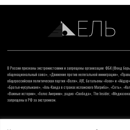
ЕЛЬ
В России признаны экстремистскими и запрещены организации: ФБК (Фонд борь
общенациональный союз», «Движение против нелегальной иммиграции», «Правый
общероссийская политическая партия «Воля», АУЕ, батальоны «Азов» и «Айдар»
«Братья-мусульмане», «Аль-Каида в странах исламского Магриба», «Сеть», «К
«Важные истории», «Голос Америки», радио «Свобода», The Insider, «Медиазон
запрещены в РФ за экстремизм.
© ИНФОРМАЦИОННОЕ АГЕНТСТВО ЕЛЬ