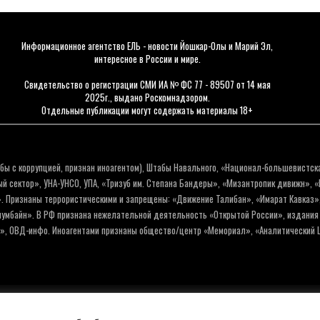
Информационное агентство ЕЛЬ - новости Йошкар-Олы и Марий Эл,
интересное в России и мире.
Свидетельство о регистрации СМИ ИА № ФС 77 - 89507 от 14 мая
2025г., выдано Роскомнадзором.
Отдельные публикации могут содержать материалы 18+
бы с коррупцией, признан иноагентом), Штабы Навального, «Национал-большевистск
 сектор», УНА-УНСО, УПА, «Тризуб им. Степана Бандеры», «Мизантропик дивижн», 
. Признаны террористическими и запрещены: «Движение Талибан», «Имарат Кавказ»,
олумбайн». В РФ признана нежелательной деятельность «Открытой России», издани
а», ОВД-инфо. Иноагентами признаны общество/центр «Мемориал», «Аналитический Ц
Политика обработки персо