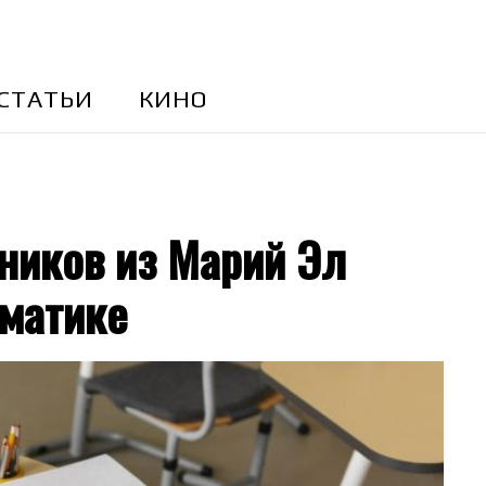
CТАТЬИ
КИНО
ников из Марий Эл
ематике