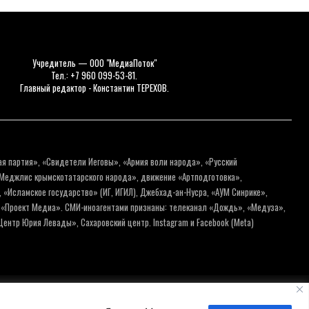
Учредитель — ООО "МедиаПоток"
Тел.: +7 960 099-53-81.
Главный редактор - Константин ТЕРЕХОВ.
ая партия», «Свидетели Иеговы», «Армия воли народа», «Русский
«Меджлис крымскотатарского народа», движение «Артподготовка»,
 «Исламское государство» (ИГ, ИГИЛ), Джебхад-ан-Нусра, «АУМ Синрике»,
я «Проект Медиа». СМИ-иноагентами признаны: телеканал «Дождь», «Медуза»,
ентр Юрия Левады», Сахаровский центр. Instagram и Facebook (Metа)
нальных данных
Пользовательское соглашение