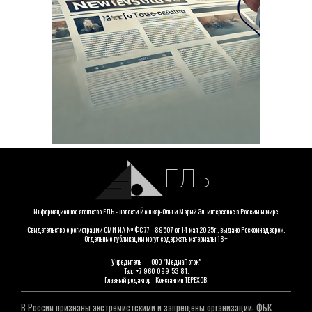
ЕЛЬ
Информационное агентство ЕЛЬ - новости Йошкар-Олы и Марий Эл, интересное в России и мире.
Свидетельство о регистрации СМИ ИА № ФС 77 - 89507 от 14 мая 2025г., выдано Роскомнадзором.
Отдельные публикации могут содержать материалы 18+
Учредитель — ООО "МедиаПоток"
Тел.: +7 960 099-53-81.
Главный редактор - Константин ТЕРЕХОВ.
В России признаны экстремистскими и запрещены организации: ФБК