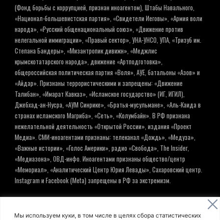
(Фонд борьбы с коррупцией, признан иноагентом), Штабы Навального,
«Национал-большевистская партия», «Свидетели Иеговы», «Армия воли
народа», «Русский общенациональный союз», «Движение против
нелегальной иммиграции», «Правый сектор», УНА-УНСО, УПА, «Тризуб им.
Степана Бандеры», «Мизантропик дивижн», «Меджлис
крымскотатарского народа», движение «Артподготовка»,
общероссийская политическая партия «Воля», АУЕ, батальоны «Азов» и
«Айдар». Признаны террористическими и запрещены: «Движение
Талибан», «Имарат Кавказ», «Исламское государство» (ИГ, ИГИЛ),
Джебхад-ан-Нусра, «АУМ Синрике», «Братья-мусульмане», «Аль-Каида в
странах исламского Магриба», «Сеть», «Колумбайн». В РФ признана
нежелательной деятельность «Открытой России», издания «Проект
Медиа». СМИ-иноагентами признаны: телеканал «Дождь», «Медуза»,
«Важные истории», «Голос Америки», радио «Свобода», The Insider,
«Медиазона», ОВД-инфо. Иноагентами признаны общество/центр
«Мемориал», «Аналитический Центр Юрия Левады», Сахаровский центр.
Instagram и Facebook (Metа) запрещены в РФ за экстремизм.
© ИНФОРМАЦИОННОЕ АГЕНТСТВО ЕЛЬ
Мы используем куки, в том числе в целях сбора статистических