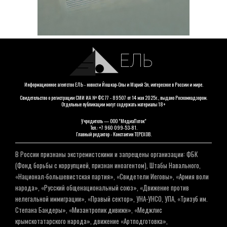
ЕЛЬ
Информационное агентство ЕЛЬ - новости Йошкар-Олы и Марий Эл, интересное в России и мире.
Свидетельство о регистрации СМИ ИА № ФС 77 - 89507 от 14 мая 2025г., выдано Роскомнадзором.
Отдельные публикации могут содержать материалы 18+
Учредитель — ООО "МедиаПоток"
Тел.: +7 960 099-53-81.
Главный редактор - Константин ТЕРЕХОВ.
В России признаны экстремистскими и запрещены организации: ФБК
(Фонд борьбы с коррупцией, признан иноагентом), Штабы Навального,
«Национал-большевистская партия», «Свидетели Иеговы», «Армия воли
народа», «Русский общенациональный союз», «Движение против
нелегальной иммиграции», «Правый сектор», УНА-УНСО, УПА, «Тризуб им.
Степана Бандеры», «Мизантропик дивижн», «Меджлис
крымскотатарского народа», движение «Артподготовка»,