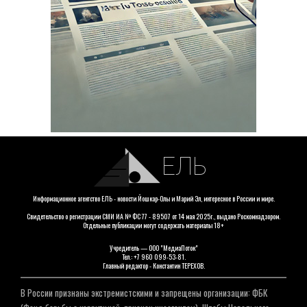
ЕЛЬ
Информационное агентство ЕЛЬ - новости Йошкар-Олы и Марий Эл, интересное в России и мире.
Свидетельство о регистрации СМИ ИА № ФС 77 - 89507 от 14 мая 2025г., выдано Роскомнадзором.
Отдельные публикации могут содержать материалы 18+
Учредитель — ООО "МедиаПоток"
Тел.: +7 960 099-53-81.
Главный редактор - Константин ТЕРЕХОВ.
В России признаны экстремистскими и запрещены организации: ФБК