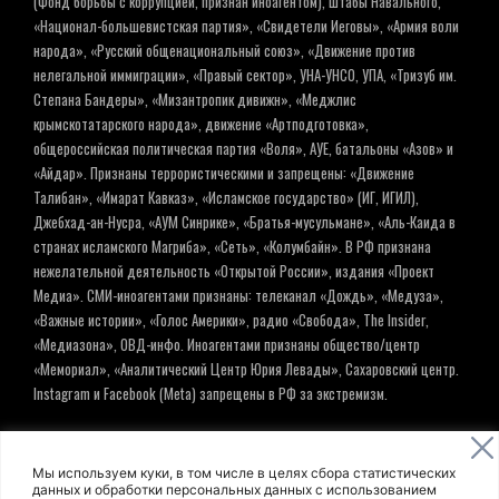
(Фонд борьбы с коррупцией, признан иноагентом), Штабы Навального,
«Национал-большевистская партия», «Свидетели Иеговы», «Армия воли
народа», «Русский общенациональный союз», «Движение против
нелегальной иммиграции», «Правый сектор», УНА-УНСО, УПА, «Тризуб им.
Степана Бандеры», «Мизантропик дивижн», «Меджлис
крымскотатарского народа», движение «Артподготовка»,
общероссийская политическая партия «Воля», АУЕ, батальоны «Азов» и
«Айдар». Признаны террористическими и запрещены: «Движение
Талибан», «Имарат Кавказ», «Исламское государство» (ИГ, ИГИЛ),
Джебхад-ан-Нусра, «АУМ Синрике», «Братья-мусульмане», «Аль-Каида в
странах исламского Магриба», «Сеть», «Колумбайн». В РФ признана
нежелательной деятельность «Открытой России», издания «Проект
Медиа». СМИ-иноагентами признаны: телеканал «Дождь», «Медуза»,
«Важные истории», «Голос Америки», радио «Свобода», The Insider,
«Медиазона», ОВД-инфо. Иноагентами признаны общество/центр
«Мемориал», «Аналитический Центр Юрия Левады», Сахаровский центр.
Instagram и Facebook (Metа) запрещены в РФ за экстремизм.
© ИНФОРМАЦИОННОЕ АГЕНТСТВО ЕЛЬ
Мы используем куки, в том числе в целях сбора статистических
данных и обработки персональных данных с использованием