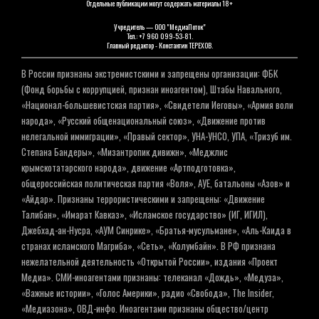
Отдельные публикации могут содержать материалы 18+
Учредитель — ООО "МедиаПоток"
Тел.: +7 960 099-53-81.
Главный редактор - Константин ТЕРЕХОВ.
В России признаны экстремистскими и запрещены организации: ФБК
(Фонд борьбы с коррупцией, признан иноагентом), Штабы Навального,
«Национал-большевистская партия», «Свидетели Иеговы», «Армия воли
народа», «Русский общенациональный союз», «Движение против
нелегальной иммиграции», «Правый сектор», УНА-УНСО, УПА, «Тризуб им.
Степана Бандеры», «Мизантропик дивижн», «Меджлис
крымскотатарского народа», движение «Артподготовка»,
общероссийская политическая партия «Воля», АУЕ, батальоны «Азов» и
«Айдар». Признаны террористическими и запрещены: «Движение
Талибан», «Имарат Кавказ», «Исламское государство» (ИГ, ИГИЛ),
Джебхад-ан-Нусра, «АУМ Синрике», «Братья-мусульмане», «Аль-Каида в
странах исламского Магриба», «Сеть», «Колумбайн». В РФ признана
нежелательной деятельность «Открытой России», издания «Проект
Медиа». СМИ-иноагентами признаны: телеканал «Дождь», «Медуза»,
«Важные истории», «Голос Америки», радио «Свобода», The Insider,
«Медиазона», ОВД-инфо. Иноагентами признаны общество/центр