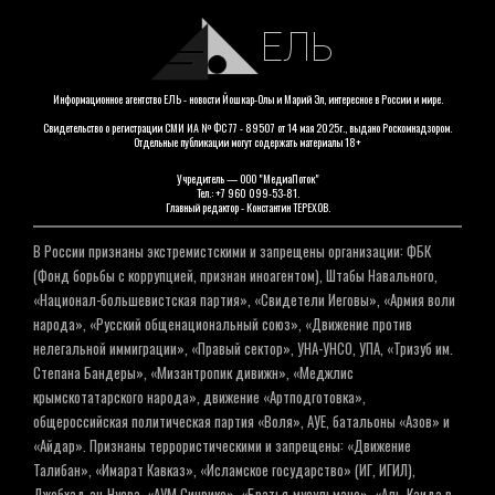
ЕЛЬ
Информационное агентство ЕЛЬ - новости Йошкар-Олы и Марий Эл, интересное в России и мире.
Свидетельство о регистрации СМИ ИА № ФС 77 - 89507 от 14 мая 2025г., выдано Роскомнадзором.
Отдельные публикации могут содержать материалы 18+
Учредитель — ООО "МедиаПоток"
Тел.: +7 960 099-53-81.
Главный редактор - Константин ТЕРЕХОВ.
В России признаны экстремистскими и запрещены организации: ФБК
(Фонд борьбы с коррупцией, признан иноагентом), Штабы Навального,
«Национал-большевистская партия», «Свидетели Иеговы», «Армия воли
народа», «Русский общенациональный союз», «Движение против
нелегальной иммиграции», «Правый сектор», УНА-УНСО, УПА, «Тризуб им.
Степана Бандеры», «Мизантропик дивижн», «Меджлис
крымскотатарского народа», движение «Артподготовка»,
общероссийская политическая партия «Воля», АУЕ, батальоны «Азов» и
«Айдар». Признаны террористическими и запрещены: «Движение
Талибан», «Имарат Кавказ», «Исламское государство» (ИГ, ИГИЛ),
Джебхад-ан-Нусра, «АУМ Синрике», «Братья-мусульмане», «Аль-Каида в