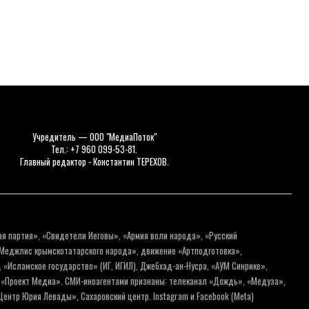
Учредитель — ООО "МедиаПоток"
Тел.: +7 960 099-53-81.
Главный редактор - Константин ТЕРЕХОВ.
ая партия», «Свидетели Иеговы», «Армия воли народа», «Русский
«Меджлис крымскотатарского народа», движение «Артподготовка»,
 «Исламское государство» (ИГ, ИГИЛ), Джебхад-ан-Нусра, «АУМ Синрике»,
я «Проект Медиа». СМИ-иноагентами признаны: телеканал «Дождь», «Медуза»,
ентр Юрия Левады», Сахаровский центр. Instagram и Facebook (Metа)