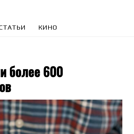
CТАТЬИ
КИНО
и более 600
ов