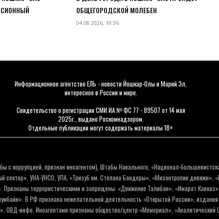
РСИОННЫЙ
ОБЩЕГОРОДСКОЙ МОЛЕБЕН
04.08.2026, 10:36
Информационное агентство ЕЛЬ - новости Йошкар-Олы и Марий Эл,
интересное в России и мире.
Свидетельство о регистрации СМИ ИА № ФС 77 - 89507 от 14 мая
2025г., выдано Роскомнадзором.
Отдельные публикации могут содержать материалы 18+
бы с коррупцией, признан иноагентом), Штабы Навального, «Национал-большевистск
 сектор», УНА-УНСО, УПА, «Тризуб им. Степана Бандеры», «Мизантропик дивижн», 
. Признаны террористическими и запрещены: «Движение Талибан», «Имарат Кавказ»,
олумбайн». В РФ признана нежелательной деятельность «Открытой России», издани
а», ОВД-инфо. Иноагентами признаны общество/центр «Мемориал», «Аналитический Ц