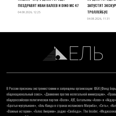
ПОЗДРАВЯТ ИВАН ВАЛЕЕВ И DINO MC 47
ЗАПУСТЯТ ЭКСКУ
ТРОЛЛЕЙБУС
04.08.2026, 12:25
04.08.2026, 11:31
ЕЛЬ
В России признаны экстремистскими и запрещены организации: ФБК (Фонд борь
общенациональный союз», «Движение против нелегальной иммиграции», «Правый
общероссийская политическая партия «Воля», АУЕ, батальоны «Азов» и «Айдар»
«Братья-мусульмане», «Аль-Каида в странах исламского Магриба», «Сеть», «К
«Важные истории», «Голос Америки», радио «Свобода», The Insider, «Медиазон