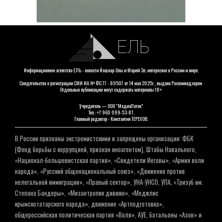
ЕЛЬ
Информационное агентство ЕЛЬ - новости Йошкар-Олы и Марий Эл, интересное в России и мире.
Свидетельство о регистрации СМИ ИА № ФС 77 - 89507 от 14 мая 2025г., выдано Роскомнадзором.
Отдельные публикации могут содержать материалы 18+
Учредитель — ООО "МедиаПоток"
Тел.: +7 960 099-53-81.
Главный редактор - Константин ТЕРЕХОВ.
В России признаны экстремистскими и запрещены организации: ФБК
(Фонд борьбы с коррупцией, признан иноагентом), Штабы Навального,
«Национал-большевистская партия», «Свидетели Иеговы», «Армия воли
народа», «Русский общенациональный союз», «Движение против
нелегальной иммиграции», «Правый сектор», УНА-УНСО, УПА, «Тризуб им.
Степана Бандеры», «Мизантропик дивижн», «Меджлис
крымскотатарского народа», движение «Артподготовка»,
общероссийская политическая партия «Воля», АУЕ, батальоны «Азов» и