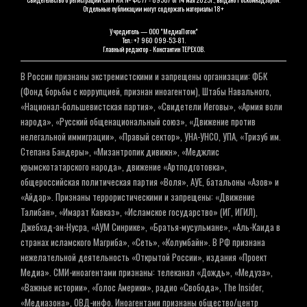
Отдельные публикации могут содержать материалы 18+
Учредитель — ООО "МедиаПоток"
Тел.: +7 960 099-53-81.
Главный редактор - Константин ТЕРЕХОВ.
В России признаны экстремистскими и запрещены организации: ФБК
(Фонд борьбы с коррупцией, признан иноагентом), Штабы Навального,
«Национал-большевистская партия», «Свидетели Иеговы», «Армия воли
народа», «Русский общенациональный союз», «Движение против
нелегальной иммиграции», «Правый сектор», УНА-УНСО, УПА, «Тризуб им.
Степана Бандеры», «Мизантропик дивижн», «Меджлис
крымскотатарского народа», движение «Артподготовка»,
общероссийская политическая партия «Воля», АУЕ, батальоны «Азов» и
«Айдар». Признаны террористическими и запрещены: «Движение
Талибан», «Имарат Кавказ», «Исламское государство» (ИГ, ИГИЛ),
Джебхад-ан-Нусра, «АУМ Синрике», «Братья-мусульмане», «Аль-Каида в
странах исламского Магриба», «Сеть», «Колумбайн». В РФ признана
нежелательной деятельность «Открытой России», издания «Проект
Медиа». СМИ-иноагентами признаны: телеканал «Дождь», «Медуза»,
«Важные истории», «Голос Америки», радио «Свобода», The Insider,
«Медиазона», ОВД-инфо. Иноагентами признаны общество/центр