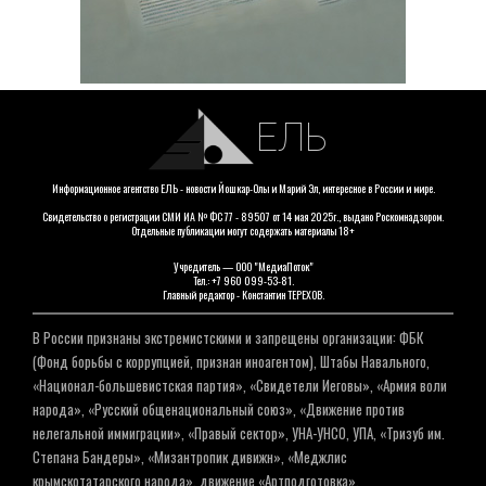
ЕЛЬ
Информационное агентство ЕЛЬ - новости Йошкар-Олы и Марий Эл, интересное в России и мире.
Свидетельство о регистрации СМИ ИА № ФС 77 - 89507 от 14 мая 2025г., выдано Роскомнадзором.
Отдельные публикации могут содержать материалы 18+
Учредитель — ООО "МедиаПоток"
Тел.: +7 960 099-53-81.
Главный редактор - Константин ТЕРЕХОВ.
В России признаны экстремистскими и запрещены организации: ФБК
(Фонд борьбы с коррупцией, признан иноагентом), Штабы Навального,
«Национал-большевистская партия», «Свидетели Иеговы», «Армия воли
народа», «Русский общенациональный союз», «Движение против
нелегальной иммиграции», «Правый сектор», УНА-УНСО, УПА, «Тризуб им.
Степана Бандеры», «Мизантропик дивижн», «Меджлис
крымскотатарского народа», движение «Артподготовка»,