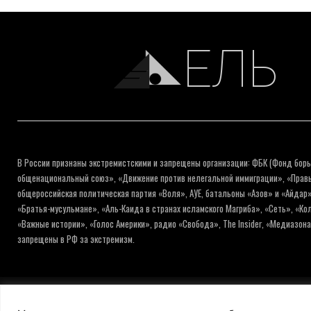
ЕЛЬ
В России признаны экстремистскими и запрещены организации: ФБК (Фонд борь
общенациональный союз», «Движение против нелегальной иммиграции», «Правый
общероссийская политическая партия «Воля», АУЕ, батальоны «Азов» и «Айдар»
«Братья-мусульмане», «Аль-Каида в странах исламского Магриба», «Сеть», «К
«Важные истории», «Голос Америки», радио «Свобода», The Insider, «Медиазон
запрещены в РФ за экстремизм.
© ИНФОРМАЦИОННОЕ АГЕНТСТВО ЕЛЬ