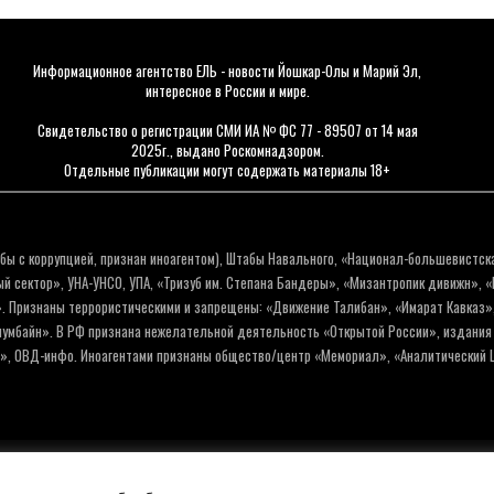
Информационное агентство ЕЛЬ - новости Йошкар-Олы и Марий Эл,
интересное в России и мире.
Свидетельство о регистрации СМИ ИА № ФС 77 - 89507 от 14 мая
2025г., выдано Роскомнадзором.
Отдельные публикации могут содержать материалы 18+
бы с коррупцией, признан иноагентом), Штабы Навального, «Национал-большевистск
 сектор», УНА-УНСО, УПА, «Тризуб им. Степана Бандеры», «Мизантропик дивижн», 
. Признаны террористическими и запрещены: «Движение Талибан», «Имарат Кавказ»,
олумбайн». В РФ признана нежелательной деятельность «Открытой России», издани
а», ОВД-инфо. Иноагентами признаны общество/центр «Мемориал», «Аналитический Ц
Политика обработки персо