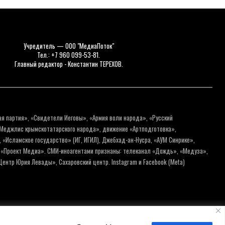
Учредитель — ООО "МедиаПоток"
Тел.: +7 960 099-53-81.
Главный редактор - Константин ТЕРЕХОВ.
ая партия», «Свидетели Иеговы», «Армия воли народа», «Русский
«Меджлис крымскотатарского народа», движение «Артподготовка»,
 «Исламское государство» (ИГ, ИГИЛ), Джебхад-ан-Нусра, «АУМ Синрике»,
я «Проект Медиа». СМИ-иноагентами признаны: телеканал «Дождь», «Медуза»,
ентр Юрия Левады», Сахаровский центр. Instagram и Facebook (Metа)
нальных данных
Пользовательское соглашение