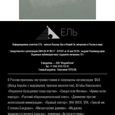
ЕЛЬ
Информационное агентство ЕЛЬ - новости Йошкар-Олы и Марий Эл, интересное в России и мире.
Свидетельство о регистрации СМИ ИА № ФС 77 - 89507 от 14 мая 2025г., выдано Роскомнадзором.
Отдельные публикации могут содержать материалы 18+
Учредитель — ООО "МедиаПоток"
Тел.: +7 960 099-53-81.
Главный редактор - Константин ТЕРЕХОВ.
В России признаны экстремистскими и запрещены организации: ФБК
(Фонд борьбы с коррупцией, признан иноагентом), Штабы Навального,
«Национал-большевистская партия», «Свидетели Иеговы», «Армия воли
народа», «Русский общенациональный союз», «Движение против
нелегальной иммиграции», «Правый сектор», УНА-УНСО, УПА, «Тризуб им.
Степана Бандеры», «Мизантропик дивижн», «Меджлис
крымскотатарского народа», движение «Артподготовка»,