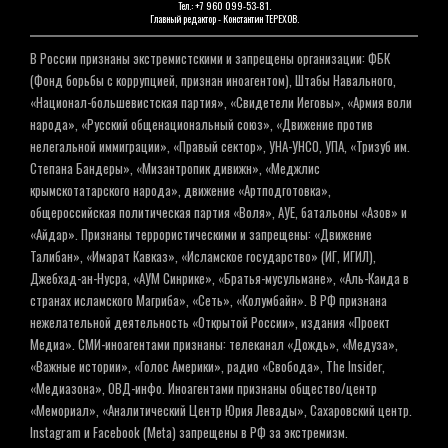
Тел.: +7 960 099-53-81.
Главный редактор - Константин ТЕРЕХОВ.
В России признаны экстремистскими и запрещены организации: ФБК
(Фонд борьбы с коррупцией, признан иноагентом), Штабы Навального,
«Национал-большевистская партия», «Свидетели Иеговы», «Армия воли
народа», «Русский общенациональный союз», «Движение против
нелегальной иммиграции», «Правый сектор», УНА-УНСО, УПА, «Тризуб им.
Степана Бандеры», «Мизантропик дивижн», «Меджлис
крымскотатарского народа», движение «Артподготовка»,
общероссийская политическая партия «Воля», АУЕ, батальоны «Азов» и
«Айдар». Признаны террористическими и запрещены: «Движение
Талибан», «Имарат Кавказ», «Исламское государство» (ИГ, ИГИЛ),
Джебхад-ан-Нусра, «АУМ Синрике», «Братья-мусульмане», «Аль-Каида в
странах исламского Магриба», «Сеть», «Колумбайн». В РФ признана
нежелательной деятельность «Открытой России», издания «Проект
Медиа». СМИ-иноагентами признаны: телеканал «Дождь», «Медуза»,
«Важные истории», «Голос Америки», радио «Свобода», The Insider,
«Медиазона», ОВД-инфо. Иноагентами признаны общество/центр
«Мемориал», «Аналитический Центр Юрия Левады», Сахаровский центр.
Instagram и Facebook (Metа) запрещены в РФ за экстремизм.