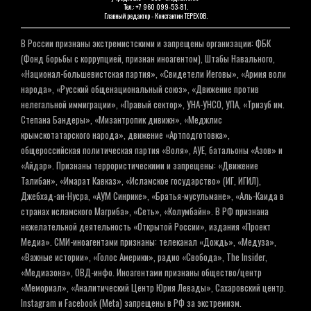
Тел.: +7 960 099-53-81.
Главный редактор - Константин ТЕРЕХОВ.
В России признаны экстремистскими и запрещены организации: ФБК
(Фонд борьбы с коррупцией, признан иноагентом), Штабы Навального,
«Национал-большевистская партия», «Свидетели Иеговы», «Армия воли
народа», «Русский общенациональный союз», «Движение против
нелегальной иммиграции», «Правый сектор», УНА-УНСО, УПА, «Тризуб им.
Степана Бандеры», «Мизантропик дивижн», «Меджлис
крымскотатарского народа», движение «Артподготовка»,
общероссийская политическая партия «Воля», АУЕ, батальоны «Азов» и
«Айдар». Признаны террористическими и запрещены: «Движение
Талибан», «Имарат Кавказ», «Исламское государство» (ИГ, ИГИЛ),
Джебхад-ан-Нусра, «АУМ Синрике», «Братья-мусульмане», «Аль-Каида в
странах исламского Магриба», «Сеть», «Колумбайн». В РФ признана
нежелательной деятельность «Открытой России», издания «Проект
Медиа». СМИ-иноагентами признаны: телеканал «Дождь», «Медуза»,
«Важные истории», «Голос Америки», радио «Свобода», The Insider,
«Медиазона», ОВД-инфо. Иноагентами признаны общество/центр
«Мемориал», «Аналитический Центр Юрия Левады», Сахаровский центр.
Instagram и Facebook (Metа) запрещены в РФ за экстремизм.