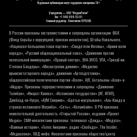
Отдельные публикации могут содержать материалы 18+
Учредитель — ООО "МедиаПоток"
Тел.: +7 960 099-53-81.
Главный редактор - Константин ТЕРЕХОВ.
В России признаны экстремистскими и запрещены организации: ФБК
(Фонд борьбы с коррупцией, признан иноагентом), Штабы Навального,
«Национал-большевистская партия», «Свидетели Иеговы», «Армия воли
народа», «Русский общенациональный союз», «Движение против
нелегальной иммиграции», «Правый сектор», УНА-УНСО, УПА, «Тризуб им.
Степана Бандеры», «Мизантропик дивижн», «Меджлис
крымскотатарского народа», движение «Артподготовка»,
общероссийская политическая партия «Воля», АУЕ, батальоны «Азов» и
«Айдар». Признаны террористическими и запрещены: «Движение
Талибан», «Имарат Кавказ», «Исламское государство» (ИГ, ИГИЛ),
Джебхад-ан-Нусра, «АУМ Синрике», «Братья-мусульмане», «Аль-Каида в
странах исламского Магриба», «Сеть», «Колумбайн». В РФ признана
нежелательной деятельность «Открытой России», издания «Проект
Медиа». СМИ-иноагентами признаны: телеканал «Дождь», «Медуза»,
«Важные истории», «Голос Америки», радио «Свобода», The Insider,
«Медиазона», ОВД-инфо. Иноагентами признаны общество/центр