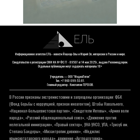
ЕЛЬ
Информационное агентство ЕЛЬ - новости Йошкар-Олы и Марий Эл, интересное в России и мире.
Свидетельство о регистрации СМИ ИА № ФС 77 - 89507 от 14 мая 2025г., выдано Роскомнадзором.
Отдельные публикации могут содержать материалы 18+
Учредитель — ООО "МедиаПоток"
Тел.: +7 960 099-53-81.
Главный редактор - Константин ТЕРЕХОВ.
В России признаны экстремистскими и запрещены организации: ФБК
(Фонд борьбы с коррупцией, признан иноагентом), Штабы Навального,
«Национал-большевистская партия», «Свидетели Иеговы», «Армия воли
народа», «Русский общенациональный союз», «Движение против
нелегальной иммиграции», «Правый сектор», УНА-УНСО, УПА, «Тризуб им.
Степана Бандеры», «Мизантропик дивижн», «Меджлис
крымскотатарского народа», движение «Артподготовка»,